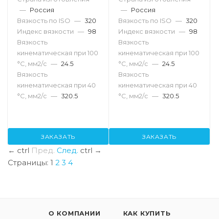
—
Россия
—
Россия
Вязкость по ISO
—
320
Вязкость по ISO
—
320
Индекс вязкости
—
98
Индекс вязкости
—
98
Вязкость
Вязкость
кинематическая при 100
кинематическая при 100
°С, мм2/с
—
24.5
°С, мм2/с
—
24.5
Вязкость
Вязкость
кинематическая при 40
кинематическая при 40
°С, мм2/с
—
320.5
°С, мм2/с
—
320.5
ЗАКАЗАТЬ
ЗАКАЗАТЬ
←
ctrl
Пред.
След.
ctrl
→
Страницы:
1
2
3
4
О КОМПАНИИ
КАК КУПИТЬ