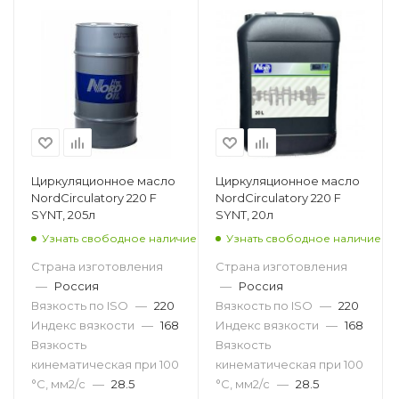
Циркуляционное масло
Циркуляционное масло
NordCirculatory 220 F
NordCirculatory 220 F
SYNT, 205л
SYNT, 20л
Узнать свободное наличие
Узнать свободное наличие
Страна изготовления
Страна изготовления
—
Россия
—
Россия
Вязкость по ISO
—
220
Вязкость по ISO
—
220
Индекс вязкости
—
168
Индекс вязкости
—
168
Вязкость
Вязкость
кинематическая при 100
кинематическая при 100
°С, мм2/с
—
28.5
°С, мм2/с
—
28.5