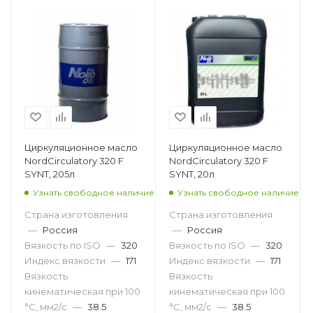
Циркуляционное масло
Циркуляционное масло
NordCirculatory 320 F
NordCirculatory 320 F
SYNT, 205л
SYNT, 20л
Узнать свободное наличие
Узнать свободное наличие
Страна изготовления
Страна изготовления
—
Россия
—
Россия
Вязкость по ISO
—
320
Вязкость по ISO
—
320
Индекс вязкости
—
171
Индекс вязкости
—
171
Вязкость
Вязкость
кинематическая при 100
кинематическая при 100
°С, мм2/с
—
38.5
°С, мм2/с
—
38.5