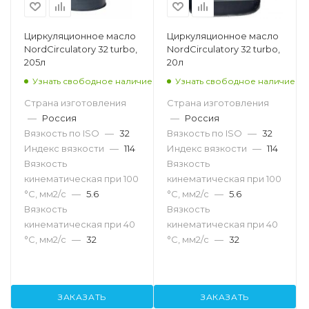
Циркуляционное масло
Циркуляционное масло
NordCirculatory 32 turbo,
NordCirculatory 32 turbo,
205л
20л
Узнать свободное наличие
Узнать свободное наличие
Страна изготовления
Страна изготовления
—
Россия
—
Россия
Вязкость по ISO
—
32
Вязкость по ISO
—
32
Индекс вязкости
—
114
Индекс вязкости
—
114
Вязкость
Вязкость
кинематическая при 100
кинематическая при 100
°С, мм2/с
—
5.6
°С, мм2/с
—
5.6
Вязкость
Вязкость
кинематическая при 40
кинематическая при 40
°С, мм2/с
—
32
°С, мм2/с
—
32
ЗАКАЗАТЬ
ЗАКАЗАТЬ