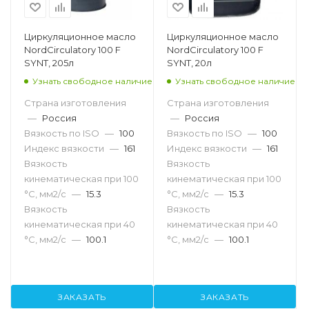
Циркуляционное масло
Циркуляционное масло
NordCirculatory 100 F
NordCirculatory 100 F
SYNT, 205л
SYNT, 20л
Узнать свободное наличие
Узнать свободное наличие
Страна изготовления
Страна изготовления
—
Россия
—
Россия
Вязкость по ISO
—
100
Вязкость по ISO
—
100
Индекс вязкости
—
161
Индекс вязкости
—
161
Вязкость
Вязкость
кинематическая при 100
кинематическая при 100
°С, мм2/с
—
15.3
°С, мм2/с
—
15.3
Вязкость
Вязкость
кинематическая при 40
кинематическая при 40
°С, мм2/с
—
100.1
°С, мм2/с
—
100.1
ЗАКАЗАТЬ
ЗАКАЗАТЬ