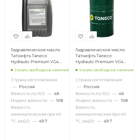
Гидравлическое масло
Гидравлическое масло
Татнефть Taneco
Татнефть Taneco
Hydraulic Premium VG46,
Hydraulic Premium VG46,
20л
216.5л
Узнать свободное наличие
Узнать свободное наличие
Страна изготовления
Страна изготовления
—
Россия
—
Россия
Вязкость по ISO
—
46
Вязкость по ISO
—
46
Индекс вязкости
—
108
Индекс вязкости
—
108
Вязкость
Вязкость
кинематическая при 40
кинематическая при 40
°С, мм2/с
—
49.7
°С, мм2/с
—
49.7