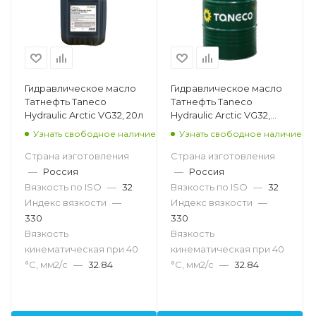
Гидравлическое масло
Гидравлическое масло
Татнефть Taneco
Татнефть Taneco
Hydraulic Arctic VG32, 20л
Hydraulic Arctic VG32,
216.5л
Узнать свободное наличие
Узнать свободное наличие
Страна изготовления
Страна изготовления
—
Россия
—
Россия
Вязкость по ISO
—
32
Вязкость по ISO
—
32
Индекс вязкости
—
Индекс вязкости
—
330
330
Вязкость
Вязкость
кинематическая при 40
кинематическая при 40
°С, мм2/с
—
32.84
°С, мм2/с
—
32.84