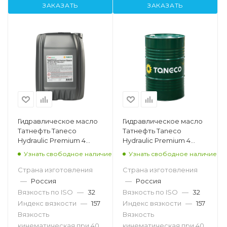
ЗАКАЗАТЬ
ЗАКАЗАТЬ
Гидравлическое масло
Гидравлическое масло
Татнефть Taneco
Татнефть Taneco
Hydraulic Premium 4
Hydraulic Premium 4
seasons VG32, 20л
seasons VG32, 216.5л
Узнать свободное наличие
Узнать свободное наличие
Страна изготовления
Страна изготовления
—
Россия
—
Россия
Вязкость по ISO
—
32
Вязкость по ISO
—
32
Индекс вязкости
—
157
Индекс вязкости
—
157
Вязкость
Вязкость
кинематическая при 40
кинематическая при 40