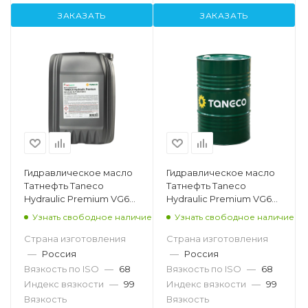
ЗАКАЗАТЬ
ЗАКАЗАТЬ
Гидравлическое масло
Гидравлическое масло
Татнефть Taneco
Татнефть Taneco
Hydraulic Premium VG68,
Hydraulic Premium VG68,
20л
216.5л
Узнать свободное наличие
Узнать свободное наличие
Страна изготовления
Страна изготовления
—
Россия
—
Россия
Вязкость по ISO
—
68
Вязкость по ISO
—
68
Индекс вязкости
—
99
Индекс вязкости
—
99
Вязкость
Вязкость