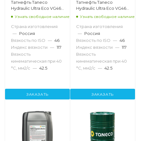
Татнефть Taneco
Татнефть Taneco
Hydraulic Ultra Eco VG46,
Hydraulic Ultra Eco VG46,
20л
216.5л
Узнать свободное наличие
Узнать свободное наличие
Страна изготовления
Страна изготовления
—
Россия
—
Россия
Вязкость по ISO
—
46
Вязкость по ISO
—
46
Индекс вязкости
—
117
Индекс вязкости
—
117
Вязкость
Вязкость
кинематическая при 40
кинематическая при 40
°С, мм2/с
—
42.5
°С, мм2/с
—
42.5
ЗАКАЗАТЬ
ЗАКАЗАТЬ