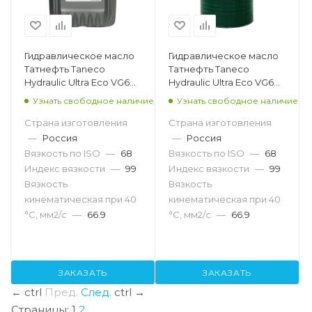
Гидравлическое масло
Гидравлическое масло
Татнефть Taneco
Татнефть Taneco
Hydraulic Ultra Eco VG68,
Hydraulic Ultra Eco VG68,
20л
216.5л
Узнать свободное наличие
Узнать свободное наличие
Страна изготовления
Страна изготовления
—
Россия
—
Россия
Вязкость по ISO
—
68
Вязкость по ISO
—
68
Индекс вязкости
—
99
Индекс вязкости
—
99
Вязкость
Вязкость
кинематическая при 40
кинематическая при 40
°С, мм2/с
—
66.9
°С, мм2/с
—
66.9
ЗАКАЗАТЬ
ЗАКАЗАТЬ
←
ctrl
Пред.
След.
ctrl
→
Страницы:
1
2