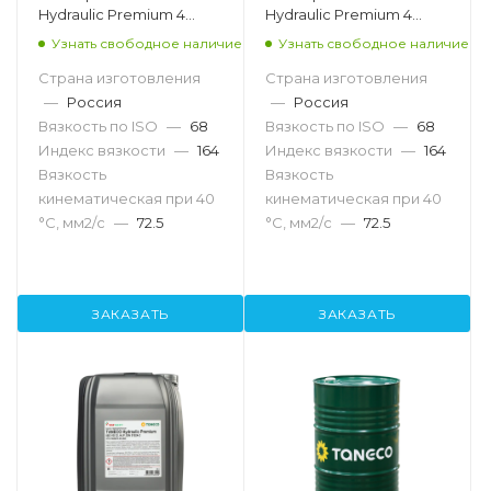
Hydraulic Premium 4
Hydraulic Premium 4
seasons VG68, 20л
seasons VG68, 216.5л
Узнать свободное наличие
Узнать свободное наличие
Страна изготовления
Страна изготовления
—
Россия
—
Россия
Вязкость по ISO
—
68
Вязкость по ISO
—
68
Индекс вязкости
—
164
Индекс вязкости
—
164
Вязкость
Вязкость
кинематическая при 40
кинематическая при 40
°С, мм2/с
—
72.5
°С, мм2/с
—
72.5
ЗАКАЗАТЬ
ЗАКАЗАТЬ