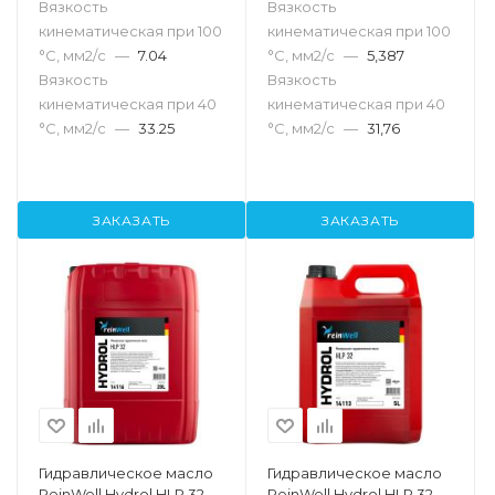
Вязкость
Вязкость
кинематическая при 100
кинематическая при 100
°С, мм2/с
—
7.04
°С, мм2/с
—
5,387
Вязкость
Вязкость
кинематическая при 40
кинематическая при 40
°С, мм2/с
—
33.25
°С, мм2/с
—
31,76
ЗАКАЗАТЬ
ЗАКАЗАТЬ
Гидравлическое масло
Гидравлическое масло
ReinWell Hydrol HLP 32,
ReinWell Hydrol HLP 32,