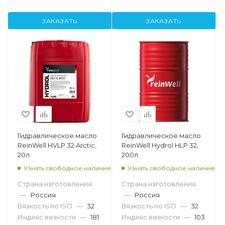
ЗАКАЗАТЬ
ЗАКАЗАТЬ
Гидравлическое масло
Гидравлическое масло
ReinWell HVLP 32 Arctic,
ReinWell Hydrol HLP 32,
20л
200л
Узнать свободное наличие
Узнать свободное наличие
Страна изготовления
Страна изготовления
—
Россия
—
Россия
Вязкость по ISO
—
32
Вязкость по ISO
—
32
Индекс вязкости
—
181
Индекс вязкости
—
103