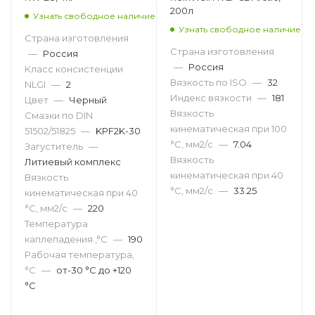
200л
Узнать свободное наличие
Узнать свободное наличие
Страна изготовления
Страна изготовления
—
Россия
—
Россия
Класс консистенции
Вязкость по ISO
—
32
NLGI
—
2
Индекс вязкости
—
181
Цвет
—
Черный
Вязкость
Смазки по DIN
кинематическая при 100
51502/51825
—
KPF2K-30
°С, мм2/с
—
7.04
Загуститель
—
Вязкость
Литиевый комплекс
кинематическая при 40
Вязкость
°С, мм2/с
—
33.25
кинематическая при 40
°С, мм2/с
—
220
Температура
каплепадения ,°C
—
190
Рабочая температура,
°С
—
от-30 °С до +120
°С