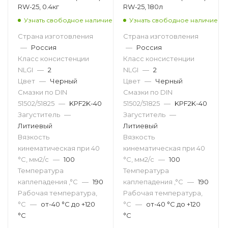
RW-25, 0.4кг
RW-25, 180л
Узнать свободное наличие
Узнать свободное наличие
Страна изготовления
Страна изготовления
—
Россия
—
Россия
Класс консистенции
Класс консистенции
NLGI
—
2
NLGI
—
2
Цвет
—
Черный
Цвет
—
Черный
Смазки по DIN
Смазки по DIN
51502/51825
—
KPF2K-40
51502/51825
—
KPF2K-40
Загуститель
—
Загуститель
—
Литиевый
Литиевый
Вязкость
Вязкость
кинематическая при 40
кинематическая при 40
°С, мм2/с
—
100
°С, мм2/с
—
100
Температура
Температура
каплепадения ,°C
—
190
каплепадения ,°C
—
190
Рабочая температура,
Рабочая температура,
°С
—
от-40 °С до +120
°С
—
от-40 °С до +120
°С
°С