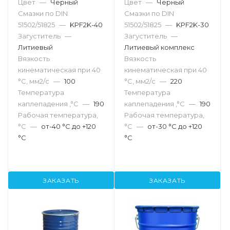
Цвет
—
Черный
Цвет
—
Черный
Смазки по DIN
Смазки по DIN
51502/51825
—
KPF2K-40
51502/51825
—
KPF2K-30
Загуститель
—
Загуститель
—
Литиевый
Литиевый комплекс
Вязкость
Вязкость
кинематическая при 40
кинематическая при 40
°С, мм2/с
—
100
°С, мм2/с
—
220
Температура
Температура
каплепадения ,°C
—
190
каплепадения ,°C
—
190
Рабочая температура,
Рабочая температура,
°С
—
от-40 °С до +120
°С
—
от-30 °С до +120
°С
°С
ЗАКАЗАТЬ
ЗАКАЗАТЬ