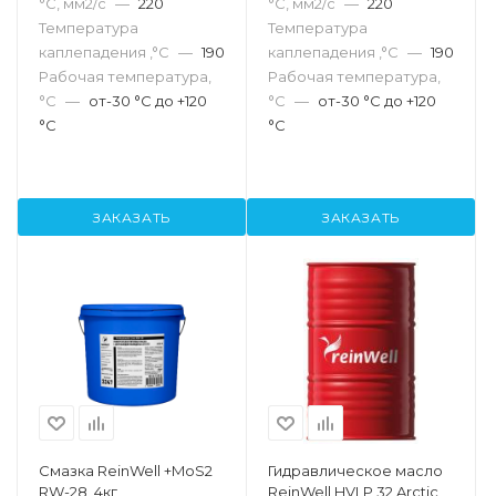
°С, мм2/с
—
220
°С, мм2/с
—
220
Температура
Температура
каплепадения ,°C
—
190
каплепадения ,°C
—
190
Рабочая температура,
Рабочая температура,
°С
—
от-30 °С до +120
°С
—
от-30 °С до +120
°С
°С
ЗАКАЗАТЬ
ЗАКАЗАТЬ
Смазка ReinWell +MoS2
Гидравлическое масло
RW-28, 4кг
ReinWell HVLP 32 Arctic,