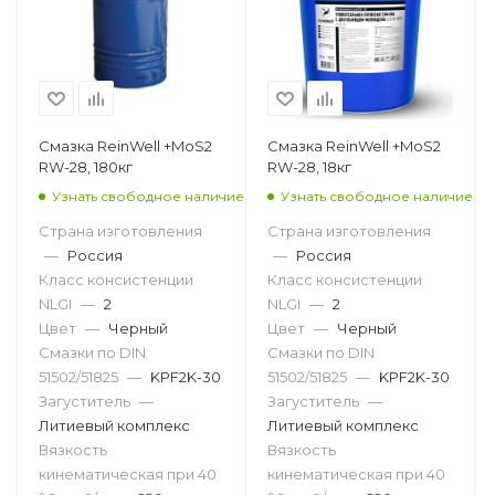
Смазка ReinWell +MoS2
Смазка ReinWell +MoS2
RW-28, 180кг
RW-28, 18кг
Узнать свободное наличие
Узнать свободное наличие
Страна изготовления
Страна изготовления
—
Россия
—
Россия
Класс консистенции
Класс консистенции
NLGI
—
2
NLGI
—
2
Цвет
—
Черный
Цвет
—
Черный
Смазки по DIN
Смазки по DIN
51502/51825
—
KPF2K-30
51502/51825
—
KPF2K-30
Загуститель
—
Загуститель
—
Литиевый комплекс
Литиевый комплекс
Вязкость
Вязкость
кинематическая при 40
кинематическая при 40