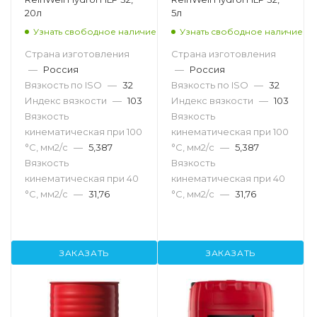
20л
5л
Узнать свободное наличие
Узнать свободное наличие
Страна изготовления
Страна изготовления
—
Россия
—
Россия
Вязкость по ISO
—
32
Вязкость по ISO
—
32
Индекс вязкости
—
103
Индекс вязкости
—
103
Вязкость
Вязкость
кинематическая при 100
кинематическая при 100
°С, мм2/с
—
5,387
°С, мм2/с
—
5,387
Вязкость
Вязкость
кинематическая при 40
кинематическая при 40
°С, мм2/с
—
31,76
°С, мм2/с
—
31,76
ЗАКАЗАТЬ
ЗАКАЗАТЬ