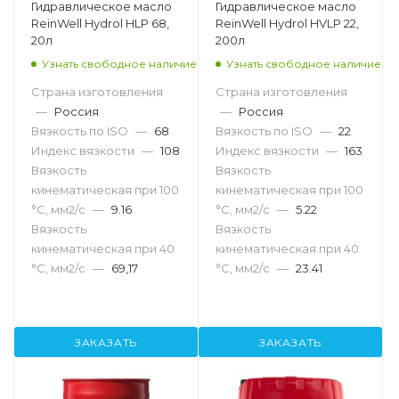
Гидравлическое масло
Гидравлическое масло
ReinWell Hydrol HLP 68,
ReinWell Hydrol HVLP 22,
20л
200л
Узнать свободное наличие
Узнать свободное наличие
Страна изготовления
Страна изготовления
—
Россия
—
Россия
Вязкость по ISO
—
68
Вязкость по ISO
—
22
Индекс вязкости
—
108
Индекс вязкости
—
163
Вязкость
Вязкость
кинематическая при 100
кинематическая при 100
°С, мм2/с
—
9.16
°С, мм2/с
—
5.22
Вязкость
Вязкость
кинематическая при 40
кинематическая при 40
°С, мм2/с
—
69,17
°С, мм2/с
—
23.41
ЗАКАЗАТЬ
ЗАКАЗАТЬ