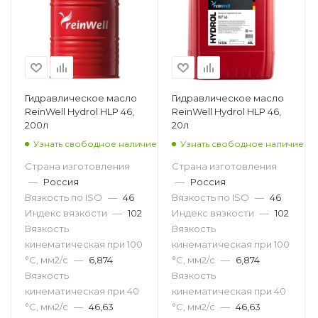
Гидравлическое масло
Гидравлическое масло
ReinWell Hydrol HLP 46,
ReinWell Hydrol HLP 46,
200л
20л
Узнать свободное наличие
Узнать свободное наличие
Страна изготовления
Страна изготовления
—
Россия
—
Россия
Вязкость по ISO
—
46
Вязкость по ISO
—
46
Индекс вязкости
—
102
Индекс вязкости
—
102
Вязкость
Вязкость
кинематическая при 100
кинематическая при 100
°С, мм2/с
—
6,874
°С, мм2/с
—
6,874
Вязкость
Вязкость
кинематическая при 40
кинематическая при 40
°С, мм2/с
—
46,63
°С, мм2/с
—
46,63