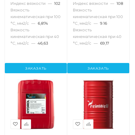
Индекс вязкости
—
102
Индекс вязкости
—
108
Вязкость
Вязкость
кинематическая при 100
кинематическая при 100
°С, мм2/с
—
6,874
°С, мм2/с
—
9.16
Вязкость
Вязкость
кинематическая при 40
кинематическая при 40
°С, мм2/с
—
46,63
°С, мм2/с
—
69,17
ЗАКАЗАТЬ
ЗАКАЗАТЬ