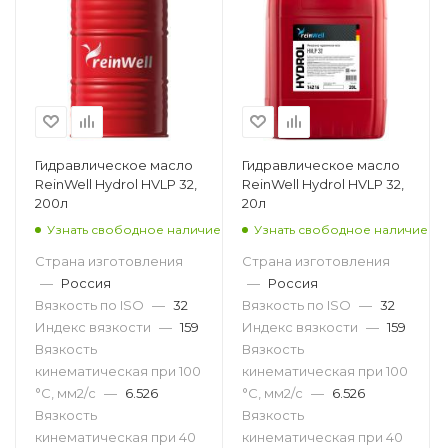
Гидравлическое масло
Гидравлическое масло
ReinWell Hydrol HVLP 32,
ReinWell Hydrol HVLP 32,
200л
20л
Узнать свободное наличие
Узнать свободное наличие
Страна изготовления
Страна изготовления
—
Россия
—
Россия
Вязкость по ISO
—
32
Вязкость по ISO
—
32
Индекс вязкости
—
159
Индекс вязкости
—
159
Вязкость
Вязкость
кинематическая при 100
кинематическая при 100
°С, мм2/с
—
6.526
°С, мм2/с
—
6.526
Вязкость
Вязкость
кинематическая при 40
кинематическая при 40