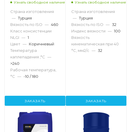
Узнать свободное наличие
Узнать свободное наличие
Страна изготовления
Страна изготовления
—
Турция
—
Турция
Вязкость по ISO
—
460
Вязкость по ISO
—
32
Класс консистенции
Индекс вязкости
—
100
NLGI
—
1
Вязкость
Цвет
—
Коричневый
кинематическая при 40
Температура
°С, мм2/с
—
32
каплепадения ,°C
—
>240
Рабочая температура,
°С
—
-10 / 180
ЗАКАЗАТЬ
ЗАКАЗАТЬ