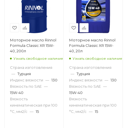
Моторное масло Rinnol
Моторное масло Rinnol
Formula Classic XR 15W-
Formula Classic XR 15W-
40, 200л
40, 20л
Узнать свободное наличие
Узнать свободное наличие
Страна изготовления
Страна изготовления
—
Турция
—
Турция
Индекс вязкости
—
130
Индекс вязкости
—
130
Вязкость по SAE
—
Вязкость по SAE
—
15W-40
15W-40
Вязкость
Вязкость
кинематическая при 100
кинематическая при 100
°С, мм2/с
—
15
°С, мм2/с
—
15