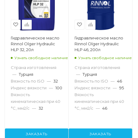
Гидравлическое масло
Гидравлическое масло
Rinnol Olger Hydraulic
Rinnol Olger Hydraulic
HLP 32, 20л
HLP 46, 200л
Узнать свободное наличие
Узнать свободное наличие
Страна изготовления
Страна изготовления
—
Турция
—
Турция
Вязкость по ISO
—
32
Вязкость по ISO
—
46
Индекс вязкости
—
100
Индекс вязкости
—
95
Вязкость
Вязкость
кинематическая при 40
кинематическая при 40
°С, мм2/с
—
32
°С, мм2/с
—
46
ЗАКАЗАТЬ
ЗАКАЗАТЬ