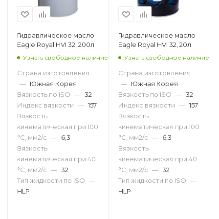
Гидравлическое масло
Гидравлическое масло
Eagle Royal HVI 32, 200л
Eagle Royal HVI 32, 20л
Узнать свободное наличие
Узнать свободное наличие
Страна изготовления
Страна изготовления
—
Южная Корея
—
Южная Корея
Вязкость по ISO
—
32
Вязкость по ISO
—
32
Индекс вязкости
—
157
Индекс вязкости
—
157
Вязкость
Вязкость
кинематическая при 100
кинематическая при 100
°С, мм2/с
—
6,3
°С, мм2/с
—
6,3
Вязкость
Вязкость
кинематическая при 40
кинематическая при 40
°С, мм2/с
—
32
°С, мм2/с
—
32
Тип жидкости по ISO
—
Тип жидкости по ISO
—
HLP
HLP