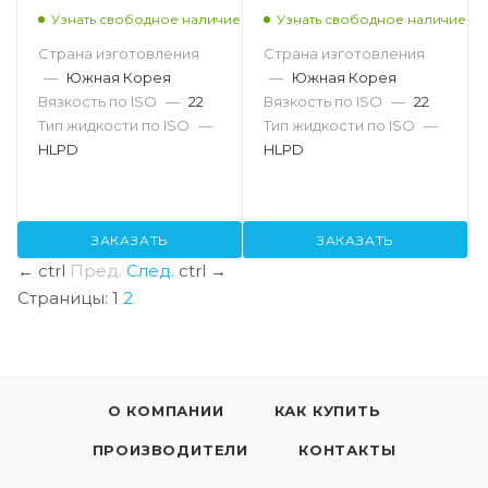
Узнать свободное наличие
Узнать свободное наличие
Страна изготовления
Страна изготовления
—
Южная Корея
—
Южная Корея
Вязкость по ISO
—
22
Вязкость по ISO
—
22
Тип жидкости по ISO
—
Тип жидкости по ISO
—
HLPD
HLPD
ЗАКАЗАТЬ
ЗАКАЗАТЬ
←
ctrl
Пред.
След.
ctrl
→
Страницы:
1
2
О КОМПАНИИ
КАК КУПИТЬ
ПРОИЗВОДИТЕЛИ
КОНТАКТЫ