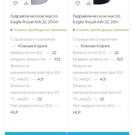
Гидравлическое масло
Гидравлическое масло
Eagle Royal AW 22, 200л
Eagle Royal AW 22, 20л
Узнать свободное наличие
Узнать свободное наличие
Страна изготовления
Страна изготовления
—
Южная Корея
—
Южная Корея
Вязкость по ISO
—
22
Вязкость по ISO
—
22
Индекс вязкости
—
103
Индекс вязкости
—
103
Вязкость
Вязкость
кинематическая при 100
кинематическая при 100
°С, мм2/с
—
4,9
°С, мм2/с
—
4,9
Вязкость
Вязкость
кинематическая при 40
кинематическая при 40
°С, мм2/с
—
22
°С, мм2/с
—
22
Тип жидкости по ISO
—
Тип жидкости по ISO
—
HLP
HLP