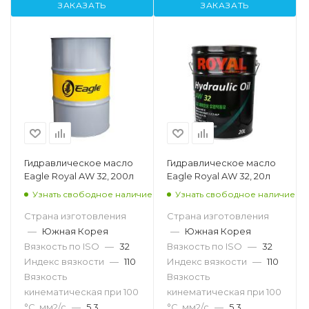
ЗАКАЗАТЬ
ЗАКАЗАТЬ
Гидравлическое масло
Гидравлическое масло
Eagle Royal AW 32, 200л
Eagle Royal AW 32, 20л
Узнать свободное наличие
Узнать свободное наличие
Страна изготовления
Страна изготовления
—
Южная Корея
—
Южная Корея
Вязкость по ISO
—
32
Вязкость по ISO
—
32
Индекс вязкости
—
110
Индекс вязкости
—
110
Вязкость
Вязкость
кинематическая при 100
кинематическая при 100
°С, мм2/с
—
5,3
°С, мм2/с
—
5,3