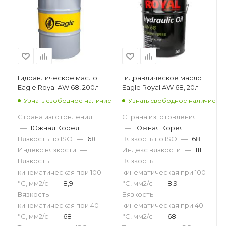
Гидравлическое масло
Гидравлическое масло
Eagle Royal AW 68, 200л
Eagle Royal AW 68, 20л
Узнать свободное наличие
Узнать свободное наличие
Страна изготовления
Страна изготовления
—
Южная Корея
—
Южная Корея
Вязкость по ISO
—
68
Вязкость по ISO
—
68
Индекс вязкости
—
111
Индекс вязкости
—
111
Вязкость
Вязкость
кинематическая при 100
кинематическая при 100
°С, мм2/с
—
8,9
°С, мм2/с
—
8,9
Вязкость
Вязкость
кинематическая при 40
кинематическая при 40
°С, мм2/с
—
68
°С, мм2/с
—
68