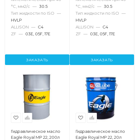
°С, мм2/с
—
30.5
°С, мм2/с
—
30.5
Тип жидкости по ISO
—
Тип жидкости по ISO
—
HVLP
HVLP
ALLISON
—
C4
ALLISON
—
C4
ZF
—
03E, 05F, 17E
ZF
—
03E, 05F, 17E
ЗАКАЗАТЬ
ЗАКАЗАТЬ
Гидравлическое масло
Гидравлическое масло
Eagle Royal MP 22, 200л
Eagle Royal MP 22, 20л