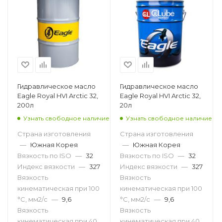
Гидравлическое масло
Гидравлическое масло
Eagle Royal HVI Arctic 32,
Eagle Royal HVI Arctic 32,
200л
20л
Узнать свободное наличие
Узнать свободное наличие
Страна изготовления
Страна изготовления
—
Южная Корея
—
Южная Корея
Вязкость по ISO
—
32
Вязкость по ISO
—
32
Индекс вязкости
—
327
Индекс вязкости
—
327
Вязкость
Вязкость
кинематическая при 100
кинематическая при 100
°С, мм2/с
—
9,6
°С, мм2/с
—
9,6
Вязкость
Вязкость
кинематическая при 40
кинематическая при 40