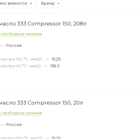
екс вязкости
Бренд
асло 333 Compressor 150, 208л
ь свободное наличие
—
Россия
0
ая при 100 °С, мм2/с
—
15.25
ая при 40 °С, мм2/с
—
159.5
асло 333 Compressor 150, 20л
ь свободное наличие
—
Россия
0
ая при 100 °С, мм2/с
—
15.25