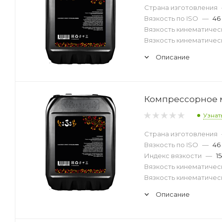
Страна изготовления
Вязкость по ISO
—
46
Вязкость кинематическ
Вязкость кинематическ
Описание
Компрессорное м
Узнат
Страна изготовления
Вязкость по ISO
—
46
Индекс вязкости
—
1
Вязкость кинематическ
Вязкость кинематическ
Описание