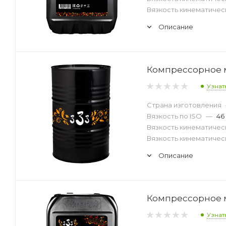
Вязкость кинематическ
Описание
Компрессорное м
Узнат
Страна изготовления
Вязкость по ISO
—
46
Вязкость кинематическ
Вязкость кинематическ
Описание
Компрессорное м
Узнат