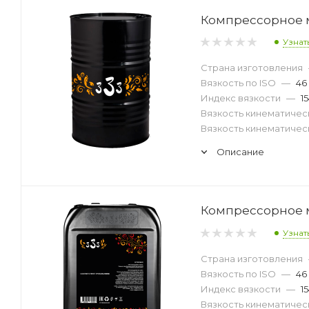
Компрессорное м
Узнат
Страна изготовления
Вязкость по ISO
—
46
Индекс вязкости
—
1
Вязкость кинематическ
Вязкость кинематическ
Описание
Компрессорное м
Узнат
Страна изготовления
Вязкость по ISO
—
46
Индекс вязкости
—
1
Вязкость кинематическ