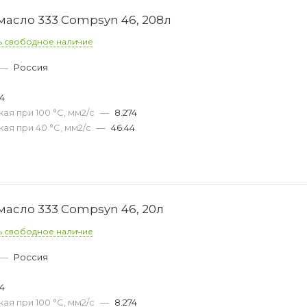
асло 333 Compsyn 46, 208л
ь свободное наличие
—
Россия
54
ая при 100 °С, мм2/с
—
8.274
ая при 40 °С, мм2/с
—
46.44
асло 333 Compsyn 46, 20л
ь свободное наличие
—
Россия
54
ая при 100 °С, мм2/с
—
8.274