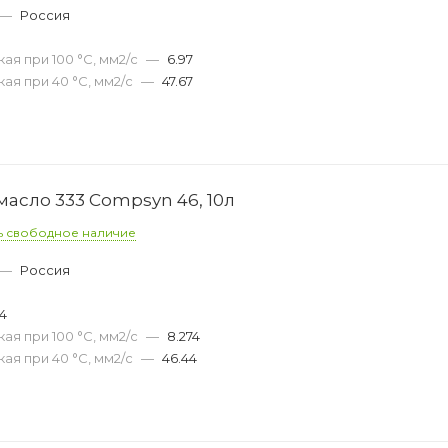
—
Россия
ая при 100 °С, мм2/с
—
6.97
ая при 40 °С, мм2/с
—
47.67
асло 333 Compsyn 46, 10л
ь свободное наличие
—
Россия
54
ая при 100 °С, мм2/с
—
8.274
ая при 40 °С, мм2/с
—
46.44