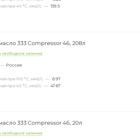
ая при 40 °С, мм2/с
—
159.5
асло 333 Compressor 46, 208л
ь свободное наличие
—
Россия
ая при 100 °С, мм2/с
—
6.97
ая при 40 °С, мм2/с
—
47.67
асло 333 Compressor 46, 20л
ь свободное наличие