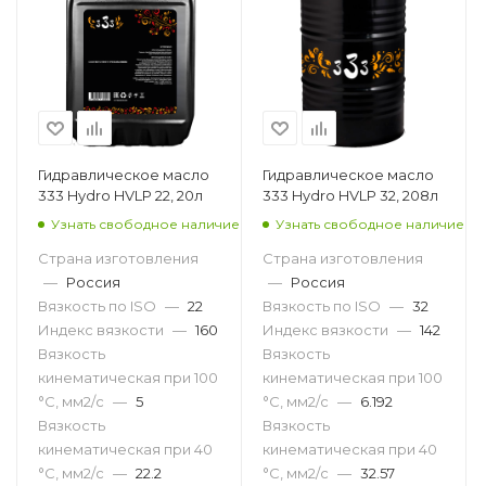
Гидравлическое масло
Гидравлическое масло
333 Hydro HVLP 22, 20л
333 Hydro HVLP 32, 208л
Узнать свободное наличие
Узнать свободное наличие
Страна изготовления
Страна изготовления
—
Россия
—
Россия
Вязкость по ISO
—
22
Вязкость по ISO
—
32
Индекс вязкости
—
160
Индекс вязкости
—
142
Вязкость
Вязкость
кинематическая при 100
кинематическая при 100
°С, мм2/с
—
5
°С, мм2/с
—
6.192
Вязкость
Вязкость
кинематическая при 40
кинематическая при 40
°С, мм2/с
—
22.2
°С, мм2/с
—
32.57