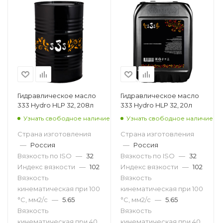
Гидравлическое масло
Гидравлическое масло
333 Hydro HLP 32, 208л
333 Hydro HLP 32, 20л
Узнать свободное наличие
Узнать свободное наличие
Страна изготовления
Страна изготовления
—
Россия
—
Россия
Вязкость по ISO
—
32
Вязкость по ISO
—
32
Индекс вязкости
—
102
Индекс вязкости
—
102
Вязкость
Вязкость
кинематическая при 100
кинематическая при 100
°С, мм2/с
—
5.65
°С, мм2/с
—
5.65
Вязкость
Вязкость
кинематическая при 40
кинематическая при 40