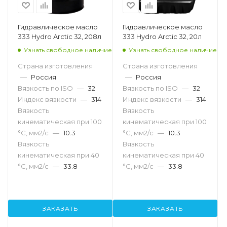
Гидравлическое масло
Гидравлическое масло
333 Hydro Arctic 32, 208л
333 Hydro Arctic 32, 20л
Узнать свободное наличие
Узнать свободное наличие
Страна изготовления
Страна изготовления
—
Россия
—
Россия
Вязкость по ISO
—
32
Вязкость по ISO
—
32
Индекс вязкости
—
314
Индекс вязкости
—
314
Вязкость
Вязкость
кинематическая при 100
кинематическая при 100
°С, мм2/с
—
10.3
°С, мм2/с
—
10.3
Вязкость
Вязкость
кинематическая при 40
кинематическая при 40
°С, мм2/с
—
33.8
°С, мм2/с
—
33.8
ЗАКАЗАТЬ
ЗАКАЗАТЬ