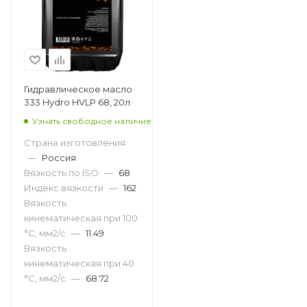
Гидравлическое масло
333 Hydro HVLP 68, 20л
Узнать свободное наличие
Страна изготовления
—
Россия
Вязкость по ISO
—
68
Индекс вязкости
—
162
Вязкость
кинематическая при 100
°С, мм2/с
—
11.49
Вязкость
кинематическая при 40
°С, мм2/с
—
68.72