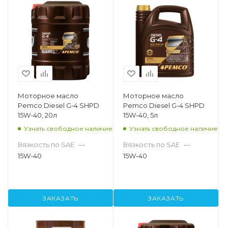
Моторное масло
Моторное масло
Pemco Diesel G-4 SHPD
Pemco Diesel G-4 SHPD
15W-40, 20л
15W-40, 5л
Узнать свободное наличие
Узнать свободное наличие
Вязкость по SAE
—
Вязкость по SAE
—
15W-40
15W-40
ЗАКАЗАТЬ
ЗАКАЗАТЬ