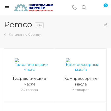
0
Pemco
104
Каталог по бренду
Гидравлические
Компрессорные
масла
масла
23 товара
6 товаров