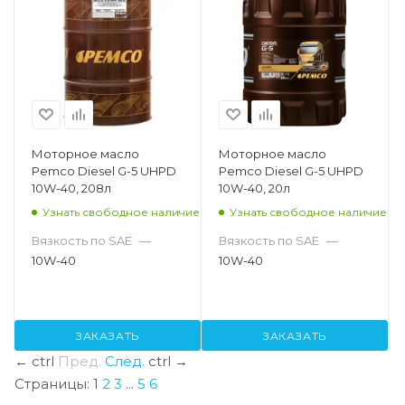
Моторное масло
Моторное масло
Pemco Diesel G-5 UHPD
Pemco Diesel G-5 UHPD
10W-40, 208л
10W-40, 20л
Узнать свободное наличие
Узнать свободное наличие
Вязкость по SAE
—
Вязкость по SAE
—
10W-40
10W-40
ЗАКАЗАТЬ
ЗАКАЗАТЬ
←
ctrl
Пред.
След.
ctrl
→
Страницы:
1
2
3
...
5
6