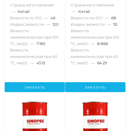
Страна изготовления
Страна изготовления
—
Китай
—
Китай
Вязкость по ISO
—
46
Вязкость по ISO
—
68
Индекс вязкости
—
120
Индекс вязкости
—
112
Вязкость
Вязкость
кинематическая при 100
кинематическая при 100
°С, мм2/с
—
7.185
°С, мм2/с
—
8.866
Вязкость
Вязкость
кинематическая при 40
кинематическая при 40
°С, мм2/с
—
45.15
°С, мм2/с
—
64.29
ЗАКАЗАТЬ
ЗАКАЗАТЬ