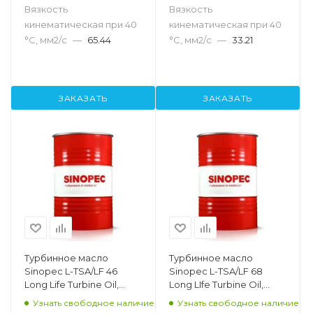
Вязкость
Вязкость
кинематическая при 40
кинематическая при 40
°С, мм2/с
—
65.44
°С, мм2/с
—
33.21
ЗАКАЗАТЬ
ЗАКАЗАТЬ
Турбинное масло
Турбинное масло
Sinopec L-TSA/LF 46
Sinopec L-TSA/LF 68
Long Life Turbine Oil,
Long LIfe Turbine Oil,
200л
200л
Узнать свободное наличие
Узнать свободное наличие