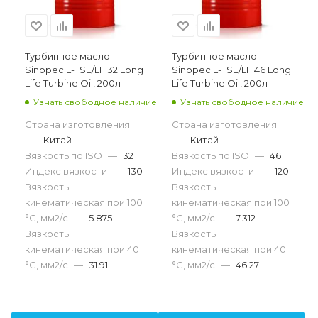
Турбинное масло
Турбинное масло
Sinopec L-TSE/LF 32 Long
Sinopec L-TSE/LF 46 Long
Life Turbine Oil, 200л
Life Turbine Oil, 200л
Узнать свободное наличие
Узнать свободное наличие
Страна изготовления
Страна изготовления
—
Китай
—
Китай
Вязкость по ISO
—
32
Вязкость по ISO
—
46
Индекс вязкости
—
130
Индекс вязкости
—
120
Вязкость
Вязкость
кинематическая при 100
кинематическая при 100
°С, мм2/с
—
5.875
°С, мм2/с
—
7.312
Вязкость
Вязкость
кинематическая при 40
кинематическая при 40
°С, мм2/с
—
31.91
°С, мм2/с
—
46.27