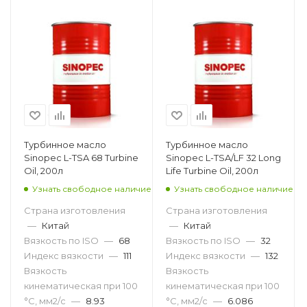
Турбинное масло
Турбинное масло
Sinopec L-TSA 68 Turbine
Sinopec L-TSA/LF 32 Long
Oil, 200л
Life Turbine Oil, 200л
Узнать свободное наличие
Узнать свободное наличие
Страна изготовления
Страна изготовления
—
Китай
—
Китай
Вязкость по ISO
—
68
Вязкость по ISO
—
32
Индекс вязкости
—
111
Индекс вязкости
—
132
Вязкость
Вязкость
кинематическая при 100
кинематическая при 100
°С, мм2/с
—
8.93
°С, мм2/с
—
6.086