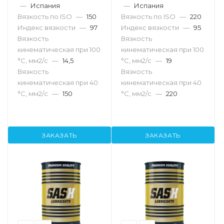
—
Испания
—
Испания
Вязкость по ISO
—
150
Вязкость по ISO
—
220
Индекс вязкости
—
97
Индекс вязкости
—
95
Вязкость
Вязкость
кинематическая при 100
кинематическая при 100
°С, мм2/с
—
14,5
°С, мм2/с
—
19
Вязкость
Вязкость
кинематическая при 40
кинематическая при 40
°С, мм2/с
—
150
°С, мм2/с
—
220
ЗАКАЗАТЬ
ЗАКАЗАТЬ