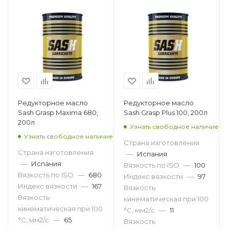
Редукторное масло
Редукторное масло
Sash Grasp Maxima 680,
Sash Grasp Plus 100, 200л
200л
Узнать свободное наличие
Узнать свободное наличие
Страна изготовления
Страна изготовления
—
Испания
—
Испания
Вязкость по ISO
—
100
Вязкость по ISO
—
680
Индекс вязкости
—
97
Индекс вязкости
—
167
Вязкость
Вязкость
кинематическая при 100
кинематическая при 100
°С, мм2/с
—
11
°С, мм2/с
—
65
Вязкость