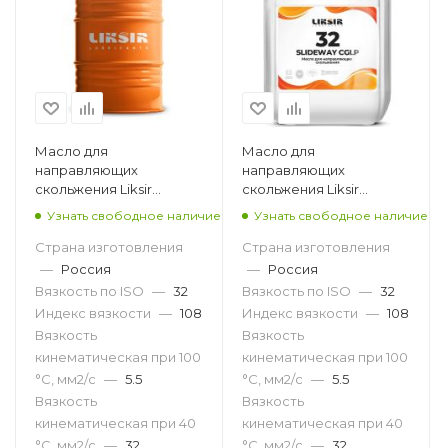
Масло для
Масло для
направляющих
направляющих
скольжения Liksir
скольжения Liksir
Slideway 32, 205л
Slideway 32, 20л
Узнать свободное наличие
Узнать свободное наличие
Страна изготовления
Страна изготовления
—
Россия
—
Россия
Вязкость по ISO
—
32
Вязкость по ISO
—
32
Индекс вязкости
—
108
Индекс вязкости
—
108
Вязкость
Вязкость
кинематическая при 100
кинематическая при 100
°С, мм2/с
—
5.5
°С, мм2/с
—
5.5
Вязкость
Вязкость
кинематическая при 40
кинематическая при 40
°С, мм2/с
—
32
°С, мм2/с
—
32