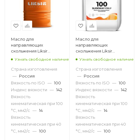
Масло для
Масло для
направляющих
направляющих
скольжения Liksir
скольжения Liksir
Slideway 100, 205л
Slideway 100, 20л
Узнать свободное наличие
Узнать свободное наличие
Страна изготовления
Страна изготовления
—
Россия
—
Россия
Вязкость по ISO
—
100
Вязкость по ISO
—
100
Индекс вязкости
—
142
Индекс вязкости
—
142
Вязкость
Вязкость
кинематическая при 100
кинематическая при 100
°С, мм2/с
—
14
°С, мм2/с
—
14
Вязкость
Вязкость
кинематическая при 40
кинематическая при 40
°С, мм2/с
—
100
°С, мм2/с
—
100