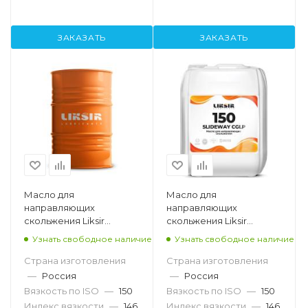
ЗАКАЗАТЬ
ЗАКАЗАТЬ
Масло для
Масло для
направляющих
направляющих
скольжения Liksir
скольжения Liksir
Slideway 150, 205л
Slideway 150, 20л
Узнать свободное наличие
Узнать свободное наличие
Страна изготовления
Страна изготовления
—
Россия
—
Россия
Вязкость по ISO
—
150
Вязкость по ISO
—
150
Индекс вязкости
—
146
Индекс вязкости
—
146