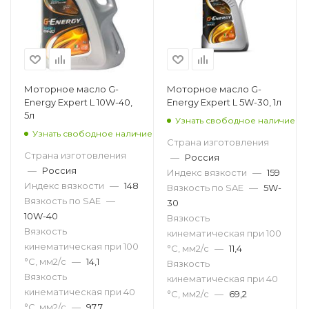
Моторное масло G-
Моторное масло G-
Energy Expert L 10W-40,
Energy Expert L 5W-30, 1л
5л
Узнать свободное наличие
Узнать свободное наличие
Страна изготовления
Страна изготовления
—
Россия
—
Россия
Индекс вязкости
—
159
Индекс вязкости
—
148
Вязкость по SAE
—
5W-
Вязкость по SAE
—
30
10W-40
Вязкость
Вязкость
кинематическая при 100
кинематическая при 100
°С, мм2/с
—
11,4
°С, мм2/с
—
14,1
Вязкость
Вязкость
кинематическая при 40
кинематическая при 40
°С, мм2/с
—
69,2
°С, мм2/с
—
97,7