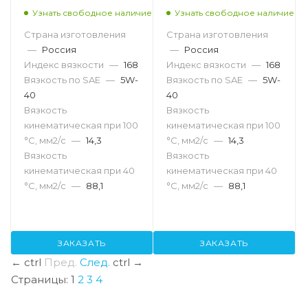
Узнать свободное наличие
Узнать свободное наличие
Страна изготовления
Страна изготовления
—
Россия
—
Россия
Индекс вязкости
—
168
Индекс вязкости
—
168
Вязкость по SAE
—
5W-
Вязкость по SAE
—
5W-
40
40
Вязкость
Вязкость
кинематическая при 100
кинематическая при 100
°С, мм2/с
—
14,3
°С, мм2/с
—
14,3
Вязкость
Вязкость
кинематическая при 40
кинематическая при 40
°С, мм2/с
—
88,1
°С, мм2/с
—
88,1
ЗАКАЗАТЬ
ЗАКАЗАТЬ
←
ctrl
Пред.
След.
ctrl
→
Страницы:
1
2
3
4