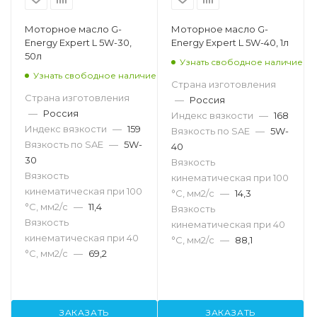
Моторное масло G-
Моторное масло G-
Energy Expert L 5W-30,
Energy Expert L 5W-40, 1л
50л
Узнать свободное наличие
Узнать свободное наличие
Страна изготовления
Страна изготовления
—
Россия
—
Россия
Индекс вязкости
—
168
Индекс вязкости
—
159
Вязкость по SAE
—
5W-
Вязкость по SAE
—
5W-
40
30
Вязкость
Вязкость
кинематическая при 100
кинематическая при 100
°С, мм2/с
—
14,3
°С, мм2/с
—
11,4
Вязкость
Вязкость
кинематическая при 40
кинематическая при 40
°С, мм2/с
—
88,1
°С, мм2/с
—
69,2
ЗАКАЗАТЬ
ЗАКАЗАТЬ