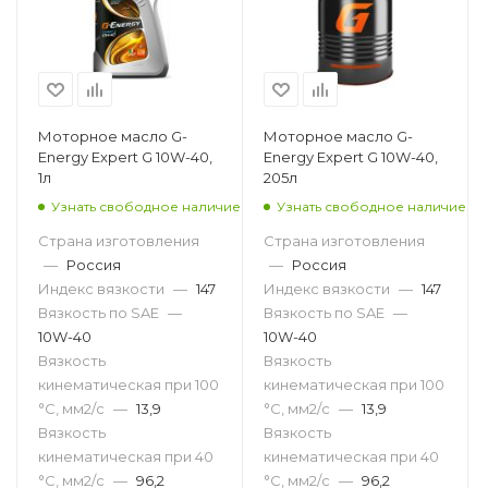
Моторное масло G-
Моторное масло G-
Energy Expert G 10W-40,
Energy Expert G 10W-40,
1л
205л
Узнать свободное наличие
Узнать свободное наличие
Страна изготовления
Страна изготовления
—
Россия
—
Россия
Индекс вязкости
—
147
Индекс вязкости
—
147
Вязкость по SAE
—
Вязкость по SAE
—
10W-40
10W-40
Вязкость
Вязкость
кинематическая при 100
кинематическая при 100
°С, мм2/с
—
13,9
°С, мм2/с
—
13,9
Вязкость
Вязкость
кинематическая при 40
кинематическая при 40
°С, мм2/с
—
96,2
°С, мм2/с
—
96,2