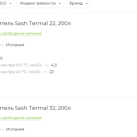
ISO
Индекс вязкости
Бренд
ель Sash Termal 22, 200л
ь свободное наличие
—
Испания
30
ая при 100 °С, мм2/с
—
4,3
ая при 40 °С, мм2/с
—
22
ель Sash Termal 32, 200л
ь свободное наличие
—
Испания