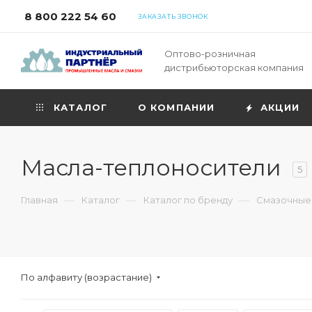
8 800 222 54 60
ЗАКАЗАТЬ ЗВОНОК
Оптово-розничная
дистрибьюторская компания
КАТАЛОГ
О КОМПАНИИ
АКЦИИ
Масла-теплоносители
5
—
—
—
Главная
Каталог
Каталог по бренду
Смазочные
По алфавиту (возрастание)