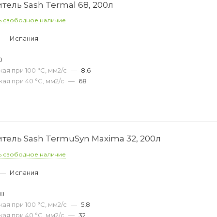
ель Sash Termal 68, 200л
ь свободное наличие
—
Испания
0
ая при 100 °С, мм2/с
—
8,6
ая при 40 °С, мм2/с
—
68
тель Sash TermuSyn Maxima 32, 200л
ь свободное наличие
—
Испания
38
ая при 100 °С, мм2/с
—
5,8
ая при 40 °С, мм2/с
—
32