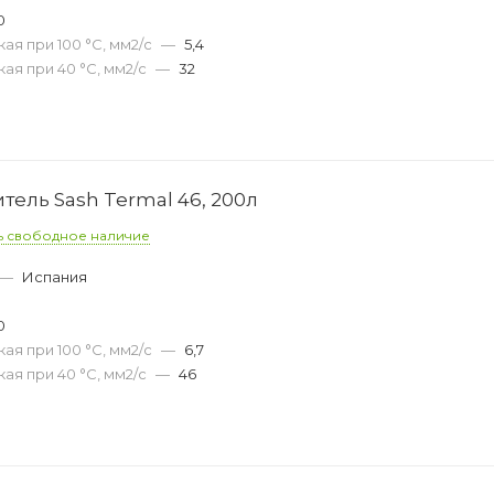
0
ая при 100 °С, мм2/с
—
5,4
ая при 40 °С, мм2/с
—
32
ель Sash Termal 46, 200л
ь свободное наличие
—
Испания
0
ая при 100 °С, мм2/с
—
6,7
ая при 40 °С, мм2/с
—
46