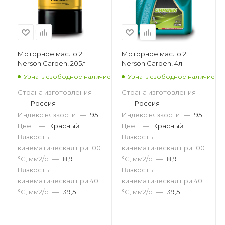
Моторное масло 2T
Моторное масло 2T
Nerson Garden, 205л
Nerson Garden, 4л
Узнать свободное наличие
Узнать свободное наличие
Страна изготовления
Страна изготовления
—
Россия
—
Россия
Индекс вязкости
—
95
Индекс вязкости
—
95
Цвет
—
Красный
Цвет
—
Красный
Вязкость
Вязкость
кинематическая при 100
кинематическая при 100
°С, мм2/с
—
8,9
°С, мм2/с
—
8,9
Вязкость
Вязкость
кинематическая при 40
кинематическая при 40
°С, мм2/с
—
39,5
°С, мм2/с
—
39,5