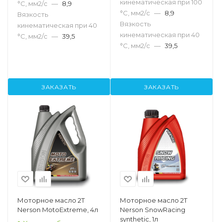
кинематическая при 100
°С, мм2/с
—
8,9
°С, мм2/с
—
8,9
Вязкость
Вязкость
кинематическая при 40
кинематическая при 40
°С, мм2/с
—
39,5
°С, мм2/с
—
39,5
ЗАКАЗАТЬ
ЗАКАЗАТЬ
Моторное масло 2T
Моторное масло 2T
Nerson MotoExtreme, 4л
Nerson SnowRacing
synthetic, 1л