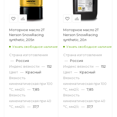
Моторное масло 2T
Моторное масло 2T
Nerson SnowRacing
Nerson SnowRacing
synthetic, 205л
synthetic, 20л
Узнать свободное наличие
Узнать свободное наличие
Страна изготовления
Страна изготовления
—
Россия
—
Россия
Индекс вязкости
—
152
Индекс вязкости
—
152
Цвет
—
Красный
Цвет
—
Красный
Вязкость
Вязкость
кинематическая при 100
кинематическая при 100
°С, мм2/с
—
7,85
°С, мм2/с
—
7,85
Вязкость
Вязкость
кинематическая при 40
кинематическая при 40
°С, мм2/с
—
37,7
°С, мм2/с
—
37,7