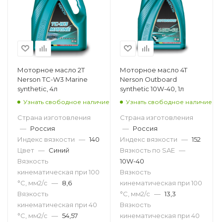
Моторное масло 2T
Моторное масло 4T
Nerson TC-W3 Marine
Nerson Outboard
synthetic, 4л
synthetic 10W-40, 1л
Узнать свободное наличие
Узнать свободное наличие
Страна изготовления
Страна изготовления
—
Россия
—
Россия
Индекс вязкости
—
140
Индекс вязкости
—
152
Цвет
—
Синий
Вязкость по SAE
—
Вязкость
10W-40
кинематическая при 100
Вязкость
°С, мм2/с
—
8,6
кинематическая при 100
Вязкость
°С, мм2/с
—
13,3
кинематическая при 40
Вязкость
°С, мм2/с
—
54,57
кинематическая при 40