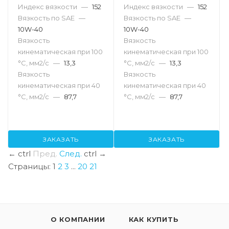
Индекс вязкости
—
152
Индекс вязкости
—
152
Вязкость по SAE
—
Вязкость по SAE
—
10W-40
10W-40
Вязкость
Вязкость
кинематическая при 100
кинематическая при 100
°С, мм2/с
—
13,3
°С, мм2/с
—
13,3
Вязкость
Вязкость
кинематическая при 40
кинематическая при 40
°С, мм2/с
—
87,7
°С, мм2/с
—
87,7
ЗАКАЗАТЬ
ЗАКАЗАТЬ
←
ctrl
Пред.
След.
ctrl
→
Страницы:
1
2
3
...
20
21
О КОМПАНИИ
КАК КУПИТЬ