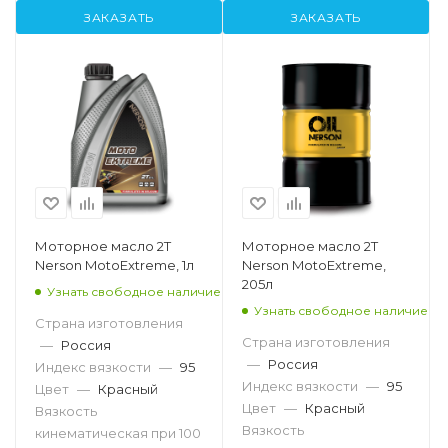
ЗАКАЗАТЬ
ЗАКАЗАТЬ
Моторное масло 2T
Моторное масло 2T
Nerson MotoExtreme, 1л
Nerson MotoExtreme,
205л
Узнать свободное наличие
Узнать свободное наличие
Страна изготовления
Страна изготовления
—
Россия
—
Россия
Индекс вязкости
—
95
Индекс вязкости
—
95
Цвет
—
Красный
Цвет
—
Красный
Вязкость
Вязкость
кинематическая при 100