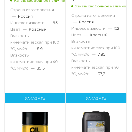
Узнать свободное наличие
Узнать свободное наличие
Страна изготовления
Страна изготовления
—
Россия
—
Россия
Индекс вязкости
—
95
Индекс вязкости
—
152
Цвет
—
Красный
Цвет
—
Красный
Вязкость
Вязкость
кинематическая при 100
кинематическая при 100
°С, мм2/с
—
8,9
°С, мм2/с
—
7,85
Вязкость
Вязкость
кинематическая при 40
кинематическая при 40
°С, мм2/с
—
39,5
°С, мм2/с
—
37,7
ЗАКАЗАТЬ
ЗАКАЗАТЬ