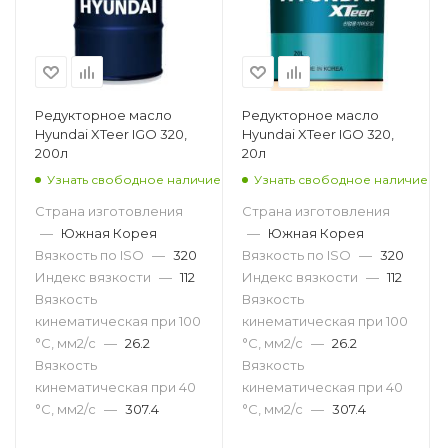
Редукторное масло
Редукторное масло
Hyundai XTeer IGO 320,
Hyundai XTeer IGO 320,
200л
20л
Узнать свободное наличие
Узнать свободное наличие
Страна изготовления
Страна изготовления
—
Южная Корея
—
Южная Корея
Вязкость по ISO
—
320
Вязкость по ISO
—
320
Индекс вязкости
—
112
Индекс вязкости
—
112
Вязкость
Вязкость
кинематическая при 100
кинематическая при 100
°С, мм2/с
—
26.2
°С, мм2/с
—
26.2
Вязкость
Вязкость
кинематическая при 40
кинематическая при 40
°С, мм2/с
—
307.4
°С, мм2/с
—
307.4