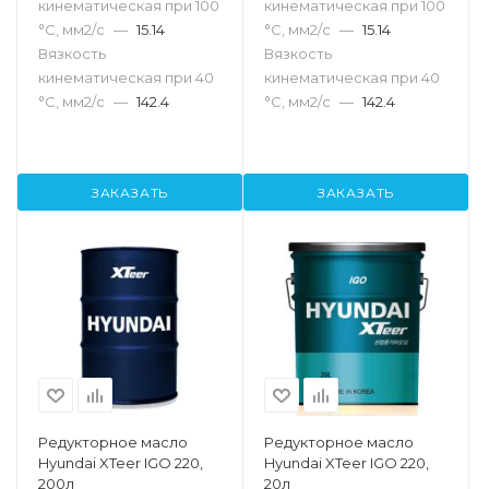
кинематическая при 100
кинематическая при 100
°С, мм2/с
—
15.14
°С, мм2/с
—
15.14
Вязкость
Вязкость
кинематическая при 40
кинематическая при 40
°С, мм2/с
—
142.4
°С, мм2/с
—
142.4
ЗАКАЗАТЬ
ЗАКАЗАТЬ
Редукторное масло
Редукторное масло
Hyundai XTeer IGO 220,
Hyundai XTeer IGO 220,
200л
20л