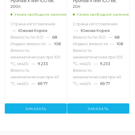
Hyundai XTeer IGO 68,
Hyundai XTeer IGO 68,
200л
20л
Узнать свободное наличие
Узнать свободное наличие
Страна изготовления
Страна изготовления
—
Южная Корея
—
Южная Корея
Вязкость по ISO
—
68
Вязкость по ISO
—
68
Индекс вязкости
—
108
Индекс вязкости
—
108
Вязкость
Вязкость
кинематическая при 100
кинематическая при 100
°С, мм2/с
—
9.233
°С, мм2/с
—
9.233
Вязкость
Вязкость
кинематическая при 40
кинематическая при 40
°С, мм2/с
—
69.77
°С, мм2/с
—
69.77
ЗАКАЗАТЬ
ЗАКАЗАТЬ