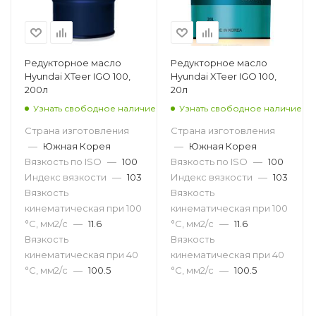
Редукторное масло
Редукторное масло
Hyundai XTeer IGO 100,
Hyundai XTeer IGO 100,
200л
20л
Узнать свободное наличие
Узнать свободное наличие
Страна изготовления
Страна изготовления
—
Южная Корея
—
Южная Корея
Вязкость по ISO
—
100
Вязкость по ISO
—
100
Индекс вязкости
—
103
Индекс вязкости
—
103
Вязкость
Вязкость
кинематическая при 100
кинематическая при 100
°С, мм2/с
—
11.6
°С, мм2/с
—
11.6
Вязкость
Вязкость
кинематическая при 40
кинематическая при 40
°С, мм2/с
—
100.5
°С, мм2/с
—
100.5