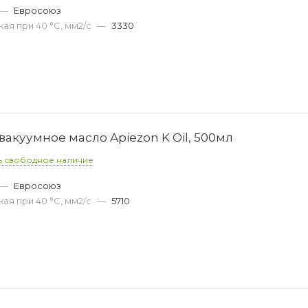
—
Евросоюз
ая при 40 °С, мм2/с
—
3330
акуумное масло Apiezon K Oil, 500мл
ь свободное наличие
—
Евросоюз
ая при 40 °С, мм2/с
—
5710