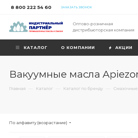
8 800 222 54 60
ЗАКАЗАТЬ ЗВОНОК
Оптово-розничная
дистрибьюторская компания
КАТАЛОГ
О КОМПАНИИ
АКЦИИ
Вакуумные масла Apiezo
—
—
—
Главная
Каталог
Каталог по бренду
Смазочные 
По алфавиту (возрастание)