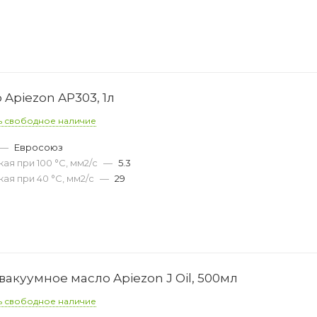
Apiezon AP303, 1л
ь свободное наличие
—
Евросоюз
ая при 100 °С, мм2/с
—
5.3
ая при 40 °С, мм2/с
—
29
акуумное масло Apiezon J Oil, 500мл
ь свободное наличие