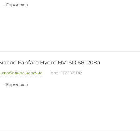
—
Евросоюз
асло Fanfaro Hydro HV ISO 68, 208л
ь свободное наличие
Арт.: FF2203-DR
—
Евросоюз