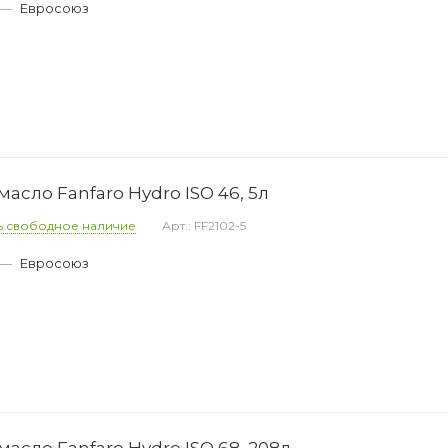
—
Евросоюз
асло Fanfaro Hydro ISO 46, 5л
ь свободное наличие
Арт.: FF2102-5
—
Евросоюз
асло Fanfaro Hydro ISO 68, 208л