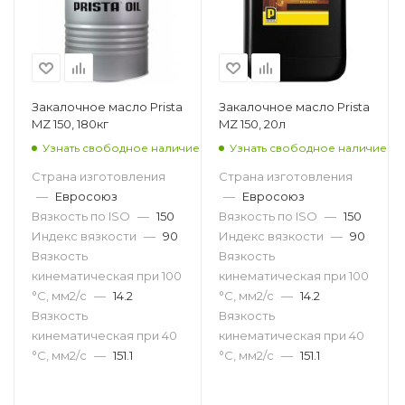
Закалочное масло Prista
Закалочное масло Prista
MZ 150, 180кг
MZ 150, 20л
Узнать свободное наличие
Узнать свободное наличие
Страна изготовления
Страна изготовления
—
Евросоюз
—
Евросоюз
Вязкость по ISO
—
150
Вязкость по ISO
—
150
Индекс вязкости
—
90
Индекс вязкости
—
90
Вязкость
Вязкость
кинематическая при 100
кинематическая при 100
°С, мм2/с
—
14.2
°С, мм2/с
—
14.2
Вязкость
Вязкость
кинематическая при 40
кинематическая при 40
°С, мм2/с
—
151.1
°С, мм2/с
—
151.1