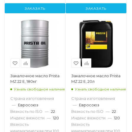
ЗАКАЗАТЬ
ЗАКАЗАТЬ
Закалочное масло Prista
Закалочное масло Prista
MZ 22 E, 180кг
MZ 22 E, 20л
Узнать свободное наличие
Узнать свободное наличие
Страна изготовления
Страна изготовления
—
Евросоюз
—
Евросоюз
Вязкость по ISO
—
22
Вязкость по ISO
—
22
Индекс вязкости
—
120
Индекс вязкости
—
120
Вязкость
Вязкость
кинематическая при 100
кинематическая при 100