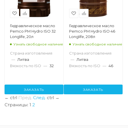
Гидравлическое масло
Гидравлическое масло
Pemco PM Hydro ISO 32
Pemco PM Hydro ISO 46
Longlife, 20л
Longlife, 208л
Узнать свободное наличие
Узнать свободное наличие
Страна изготовления
Страна изготовления
—
Литва
—
Литва
Вязкость по ISO
—
32
Вязкость по ISO
—
46
ЗАКАЗАТЬ
ЗАКАЗАТЬ
←
ctrl
Пред.
След.
ctrl
→
Страницы:
1
2