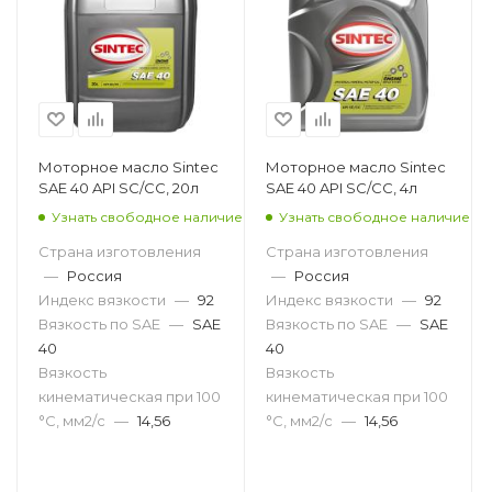
Моторное масло Sintec
Моторное масло Sintec
SAE 40 API SC/CC, 20л
SAE 40 API SC/CC, 4л
Узнать свободное наличие
Узнать свободное наличие
Страна изготовления
Страна изготовления
—
Россия
—
Россия
Индекс вязкости
—
92
Индекс вязкости
—
92
Вязкость по SAE
—
SAE
Вязкость по SAE
—
SAE
40
40
Вязкость
Вязкость
кинематическая при 100
кинематическая при 100
°С, мм2/с
—
14,56
°С, мм2/с
—
14,56