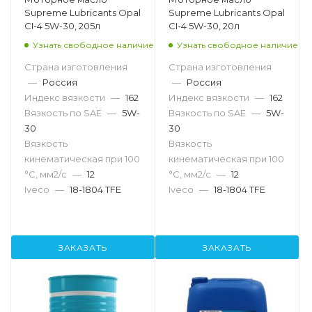
Supreme Lubricants Opal
Supreme Lubricants Opal
CI-4 5W-30, 205л
CI-4 5W-30, 20л
Узнать свободное наличие
Узнать свободное наличие
Страна изготовления
Страна изготовления
—
Россия
—
Россия
Индекс вязкости
—
162
Индекс вязкости
—
162
Вязкость по SAE
—
5W-
Вязкость по SAE
—
5W-
30
30
Вязкость
Вязкость
кинематическая при 100
кинематическая при 100
°С, мм2/с
—
12
°С, мм2/с
—
12
Iveco
—
18-1804 TFE
Iveco
—
18-1804 TFE
ЗАКАЗАТЬ
ЗАКАЗАТЬ