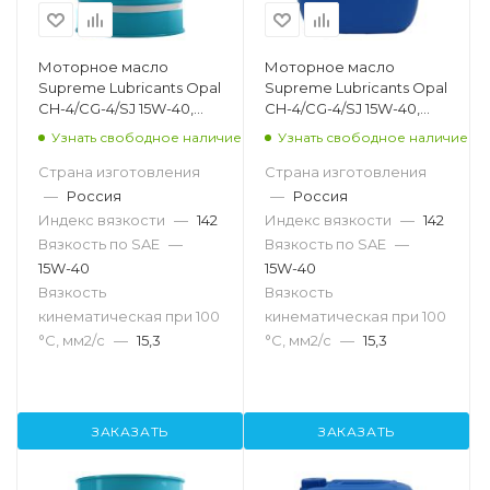
Моторное масло
Моторное масло
Supreme Lubricants Opal
Supreme Lubricants Opal
CH-4/CG-4/SJ 15W-40,
CH-4/CG-4/SJ 15W-40,
205л
20л
Узнать свободное наличие
Узнать свободное наличие
Страна изготовления
Страна изготовления
—
Россия
—
Россия
Индекс вязкости
—
142
Индекс вязкости
—
142
Вязкость по SAE
—
Вязкость по SAE
—
15W-40
15W-40
Вязкость
Вязкость
кинематическая при 100
кинематическая при 100
°С, мм2/с
—
15,3
°С, мм2/с
—
15,3
ЗАКАЗАТЬ
ЗАКАЗАТЬ