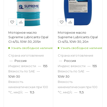
Моторное масло
Моторное масло
Supreme Lubricants Opal
Supreme Lubricants Opal
CI-4/SL 10W-30, 205л
CI-4/SL 10W-30, 20л
Узнать свободное наличие
Узнать свободное наличие
Страна изготовления
Страна изготовления
—
Россия
—
Россия
Индекс вязкости
—
155
Индекс вязкости
—
155
Вязкость по SAE
—
Вязкость по SAE
—
10W-30
10W-30
Вязкость
Вязкость
кинематическая при 100
кинематическая при 100
°С, мм2/с
—
11,5
°С, мм2/с
—
11,5