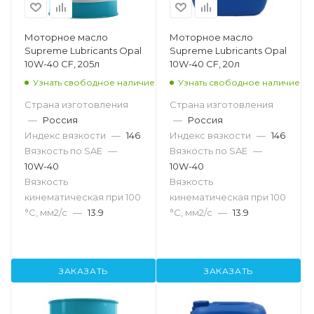
Моторное масло
Моторное масло
Supreme Lubricants Opal
Supreme Lubricants Opal
10W-40 СF, 205л
10W-40 СF, 20л
Узнать свободное наличие
Узнать свободное наличие
Страна изготовления
Страна изготовления
—
Россия
—
Россия
Индекс вязкости
—
146
Индекс вязкости
—
146
Вязкость по SAE
—
Вязкость по SAE
—
10W-40
10W-40
Вязкость
Вязкость
кинематическая при 100
кинематическая при 100
°С, мм2/с
—
13.9
°С, мм2/с
—
13.9
ЗАКАЗАТЬ
ЗАКАЗАТЬ