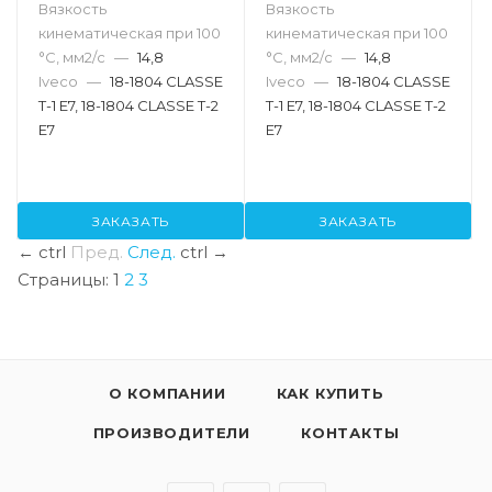
Вязкость
Вязкость
кинематическая при 100
кинематическая при 100
°С, мм2/с
—
14,8
°С, мм2/с
—
14,8
Iveco
—
18-1804 CLASSE
Iveco
—
18-1804 CLASSE
T-1 E7, 18-1804 CLASSE T-2
T-1 E7, 18-1804 CLASSE T-2
E7
E7
ЗАКАЗАТЬ
ЗАКАЗАТЬ
←
ctrl
Пред.
След.
ctrl
→
Страницы:
1
2
3
О КОМПАНИИ
КАК КУПИТЬ
ПРОИЗВОДИТЕЛИ
КОНТАКТЫ