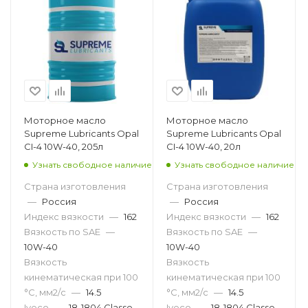
Моторное масло
Моторное масло
Supreme Lubricants Opal
Supreme Lubricants Opal
CI-4 10W-40, 205л
CI-4 10W-40, 20л
Узнать свободное наличие
Узнать свободное наличие
Страна изготовления
Страна изготовления
—
Россия
—
Россия
Индекс вязкости
—
162
Индекс вязкости
—
162
Вязкость по SAE
—
Вязкость по SAE
—
10W-40
10W-40
Вязкость
Вязкость
кинематическая при 100
кинематическая при 100
°С, мм2/с
—
14.5
°С, мм2/с
—
14.5
Iveco
—
18-1804 Classe
Iveco
—
18-1804 Classe