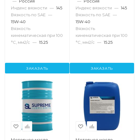
—
Россия
—
Россия
Индекс вязкости
—
145
Индекс вязкости
—
145
Вязкость по SAE
—
Вязкость по SAE
—
15W-40
15W-40
Вязкость
Вязкость
кинематическая при 100
кинематическая при 100
°С, мм2/с
—
15.25
°С, мм2/с
—
15.25
ЗАКАЗАТЬ
ЗАКАЗАТЬ
Моторное масло
Моторное масло