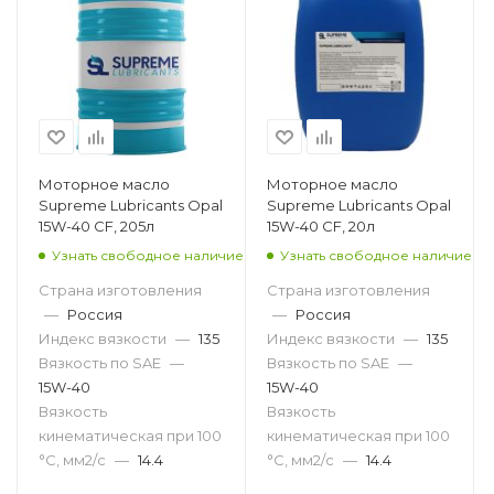
Моторное масло
Моторное масло
Supreme Lubricants Opal
Supreme Lubricants Opal
15W-40 СF, 205л
15W-40 СF, 20л
Узнать свободное наличие
Узнать свободное наличие
Страна изготовления
Страна изготовления
—
Россия
—
Россия
Индекс вязкости
—
135
Индекс вязкости
—
135
Вязкость по SAE
—
Вязкость по SAE
—
15W-40
15W-40
Вязкость
Вязкость
кинематическая при 100
кинематическая при 100
°С, мм2/с
—
14.4
°С, мм2/с
—
14.4