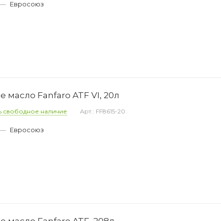
—
Евросоюз
масло Fanfaro ATF VI, 20л
ь свободное наличие
Арт.: FF8615-20
—
Евросоюз
 масло Fanfaro ATF, 208л