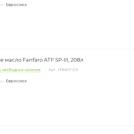
—
Евросоюз
масло Fanfaro ATF SP-III, 208л
ь свободное наличие
Арт.: FF8607-DR
—
Евросоюз