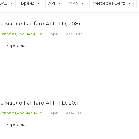
 SAE
Бренд
API
MAN
Mercedes-Benz
масло Fanfaro ATF II D, 208л
ь свободное наличие
Арт.: FF8604-DR
—
Евросоюз
масло Fanfaro ATF II D, 20л
ь свободное наличие
Арт.: FF8604-20
—
Евросоюз