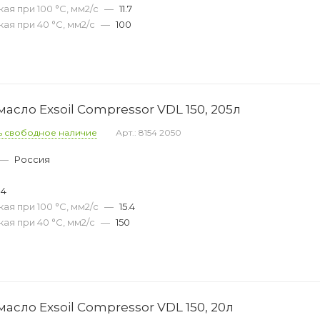
ая при 100 °С, мм2/с
—
11.7
ая при 40 °С, мм2/с
—
100
сло Exsoil Compressor VDL 150, 205л
ь свободное наличие
Арт.: 8154 2050
—
Россия
0
04
ая при 100 °С, мм2/с
—
15.4
ая при 40 °С, мм2/с
—
150
сло Exsoil Compressor VDL 150, 20л