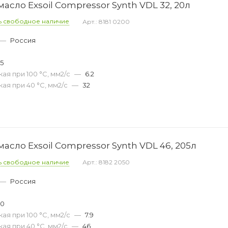
сло Exsoil Compressor Synth VDL 32, 20л
ь свободное наличие
Арт.: 8181 0200
—
Россия
45
ая при 100 °С, мм2/с
—
6.2
ая при 40 °С, мм2/с
—
32
сло Exsoil Compressor Synth VDL 46, 205л
ь свободное наличие
Арт.: 8182 2050
—
Россия
40
ая при 100 °С, мм2/с
—
7.9
ая при 40 °С, мм2/с
—
46