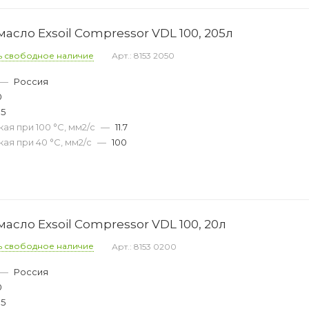
сло Exsoil Compressor VDL 100, 205л
ь свободное наличие
Арт.: 8153 2050
—
Россия
0
05
ая при 100 °С, мм2/с
—
11.7
ая при 40 °С, мм2/с
—
100
сло Exsoil Compressor VDL 100, 20л
ь свободное наличие
Арт.: 8153 0200
—
Россия
0
05