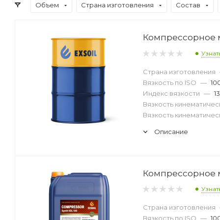
Объем
Страна изготовления
Состав
Компрессорное ма
Узнат
Страна изготовления
Вязкость по ISO
—
10
Индекс вязкости
—
1
Вязкость кинематическ
Вязкость кинематическ
Описание
Компрессорное ма
Узнат
Страна изготовления
Вязкость по ISO
—
10