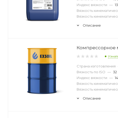
Индекс вязкости
—
1
Вязкость кинематическ
Вязкость кинематическ
Описание
Компрессорное ма
Узнат
Страна изготовления
Вязкость по ISO
—
32
Индекс вязкости
—
1
Вязкость кинематическ
Вязкость кинематическ
Описание