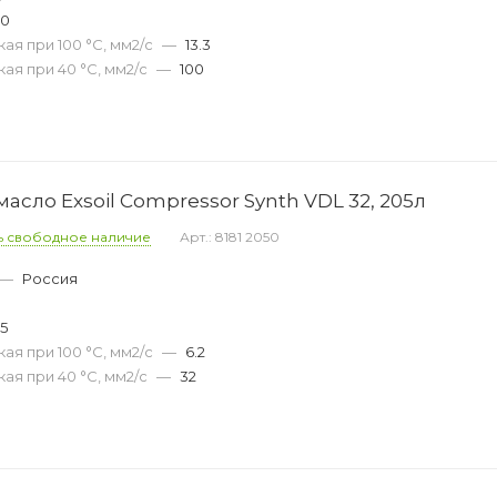
30
ая при 100 °С, мм2/с
—
13.3
ая при 40 °С, мм2/с
—
100
сло Exsoil Compressor Synth VDL 32, 205л
ь свободное наличие
Арт.: 8181 2050
—
Россия
45
ая при 100 °С, мм2/с
—
6.2
ая при 40 °С, мм2/с
—
32