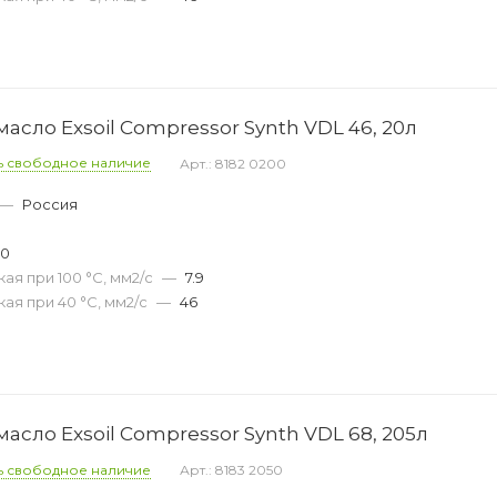
сло Exsoil Compressor Synth VDL 46, 20л
ь свободное наличие
Арт.: 8182 0200
—
Россия
40
ая при 100 °С, мм2/с
—
7.9
ая при 40 °С, мм2/с
—
46
сло Exsoil Compressor Synth VDL 68, 205л
ь свободное наличие
Арт.: 8183 2050