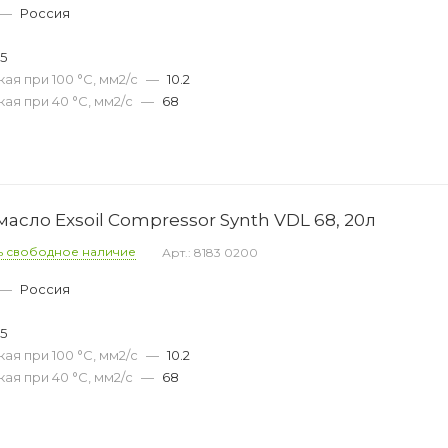
—
Россия
35
ая при 100 °С, мм2/с
—
10.2
ая при 40 °С, мм2/с
—
68
сло Exsoil Compressor Synth VDL 68, 20л
ь свободное наличие
Арт.: 8183 0200
—
Россия
35
ая при 100 °С, мм2/с
—
10.2
ая при 40 °С, мм2/с
—
68