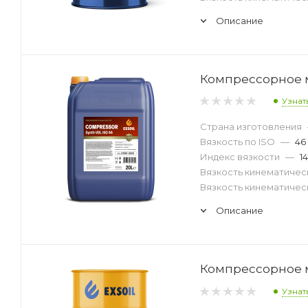
Описание
Компрессорное ма
Узнат
Страна изготовления
Вязкость по ISO
—
46
Индекс вязкости
—
1
Вязкость кинематическ
Вязкость кинематическ
Описание
Компрессорное ма
Узнат