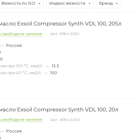
Вязкость по ISO
Индекс вязкости
Бренд
сло Exsoil Compressor Synth VDL 100, 205л
ь свободное наличие
Арт.: 8184 2050
—
Россия
0
30
ая при 100 °С, мм2/с
—
13.3
ая при 40 °С, мм2/с
—
100
сло Exsoil Compressor Synth VDL 100, 20л
ь свободное наличие
Арт.: 8184 0200
—
Россия
0