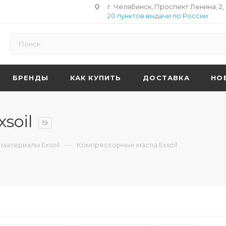
г. Челябинск, Проспект Ленина, 2,
20 пунктов выдачи по России
БРЕНДЫ
КАК КУПИТЬ
ДОСТАВКА
НО
soil
19
—
материалы Exsoil
Компрессорные масла Exsoil