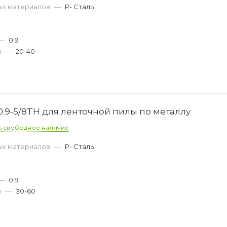
ых материалов
—
P- Сталь
—
0.9
м
—
20-40
0.9-5/8TH для ленточной пилы по металлу
ь свободное наличие
ых материалов
—
P- Сталь
—
0.9
м
—
30-60