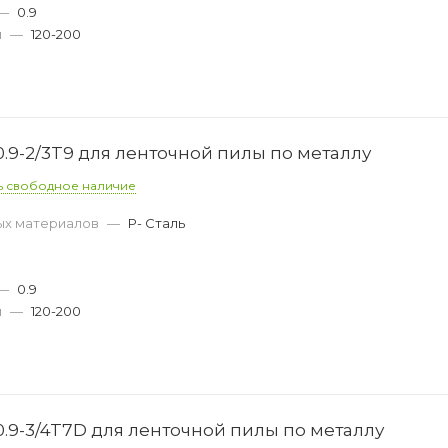
—
0.9
м
—
120-200
.9-2/3T9 для ленточной пилы по металлу
ь свободное наличие
ых материалов
—
P- Сталь
—
0.9
м
—
120-200
0.9-3/4T7D для ленточной пилы по металлу