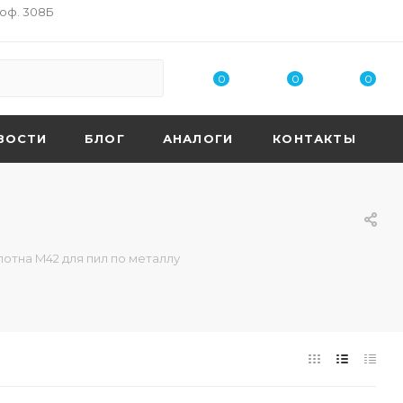
 оф. 308Б
0
0
0
ВОСТИ
БЛОГ
АНАЛОГИ
КОНТАКТЫ
отна M42 для пил по металлу