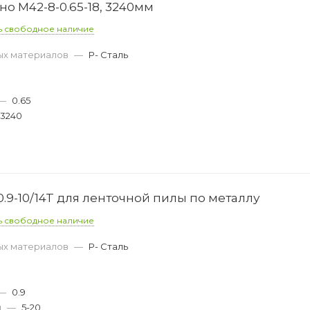
о M42-8-0.65-18, 3240мм
ь свободное наличие
ых материалов
—
P- Сталь
—
0.65
3240
.9-10/14T для ленточной пилы по металлу
ь свободное наличие
ых материалов
—
P- Сталь
—
0.9
м
—
5-20