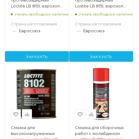
противозадирная
противозадирная
Loctite LB 8151, аэрозоль
Lostite LB 8151, аэрозоль
400 мл
50 мл
Узнать свободное наличие
Узнать свободное наличие
Страна изготовления
Страна изготовления
—
Евросоюз
—
Евросоюз
ЗАКАЗАТЬ
ЗАКАЗАТЬ
Смазка для
Смазка для сборочных
высоконагруженных
работ с молибденом