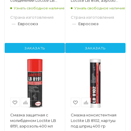
соединений Loctite LB
Loctite LB 8154, аэрозоль
8102, банка 1 л
400 мл
Узнать свободное наличие
Узнать свободное наличие
Страна изготовления
Страна изготовления
—
Евросоюз
—
Евросоюз
ЗАКАЗАТЬ
ЗАКАЗАТЬ
Смазка защитная с
Смазка консистентная
молибденом Loctite LB
Loctite LB 8102, картуш
8191, аэрозоль 400 мл
под шприц 400 гр