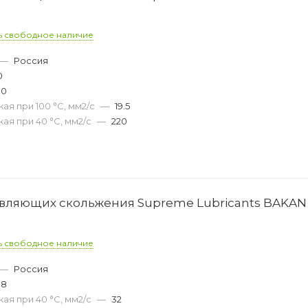
ь свободное наличие
—
Россия
0
00
ая при 100 °С, мм2/с
—
19.5
ая при 40 °С, мм2/с
—
220
вляющих скольжения Supreme Lubricants BAKAN 
ь свободное наличие
—
Россия
08
ая при 40 °С, мм2/с
—
32