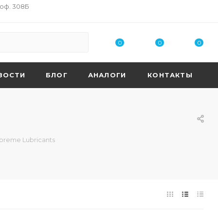
 оф. 308Б
0
0
0
ВОСТИ
БЛОГ
АНАЛОГИ
КОНТАКТЫ
reme Lubricants