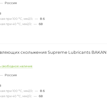
—
Россия
8
ая при 100 °С, мм2/с
—
8.6
ая при 40 °С, мм2/с
—
68
вляющих скольжения Supreme Lubricants BAKAN 
ь свободное наличие
—
Россия
8
ая при 100 °С, мм2/с
—
8.6
ая при 40 °С, мм2/с
—
68