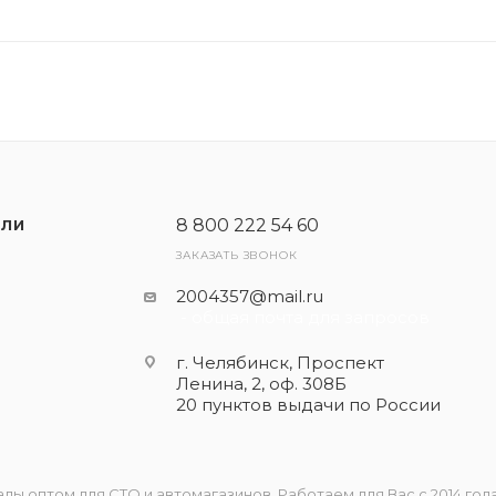
8 800 222 54 60
ЕЛИ
ЗАКАЗАТЬ ЗВОНОК
2004357@mail.ru
- общая почта для запросов
г. Челябинск, Проспект
Ленина, 2, оф. 308Б
20 пунктов выдачи по России
 оптом для СТО и автомагазинов. Работаем для Вас с 2014 года