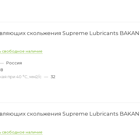
вляющих скольжения Supreme Lubricants BAKAN 
ь свободное наличие
—
Россия
08
ая при 40 °С, мм2/с
—
32
вляющих скольжения Supreme Lubricants BAKAN 
ь свободное наличие