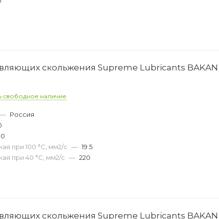
0
вляющих скольжения Supreme Lubricants BAKAN 
ь свободное наличие
—
Россия
0
00
ая при 100 °С, мм2/с
—
19.5
ая при 40 °С, мм2/с
—
220
вляющих скольжения Supreme Lubricants BAKAN 