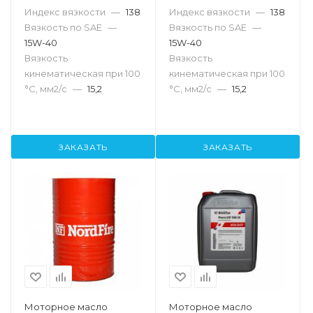
Индекс вязкости
—
138
Индекс вязкости
—
138
Вязкость по SAE
—
Вязкость по SAE
—
15W-40
15W-40
Вязкость
Вязкость
кинематическая при 100
кинематическая при 100
°С, мм2/с
—
15,2
°С, мм2/с
—
15,2
ЗАКАЗАТЬ
ЗАКАЗАТЬ
Моторное масло
Моторное масло