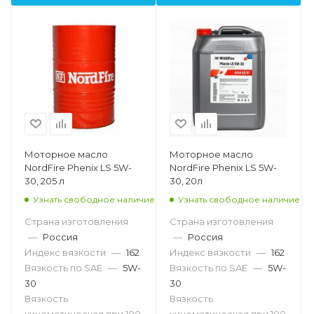
Моторное масло
Моторное масло
NordFire Phenix LS 5W-
NordFire Phenix LS 5W-
30, 205 л
30, 20л
Узнать свободное наличие
Узнать свободное наличие
Страна изготовления
Страна изготовления
—
Россия
—
Россия
Индекс вязкости
—
162
Индекс вязкости
—
162
Вязкость по SAE
—
5W-
Вязкость по SAE
—
5W-
30
30
Вязкость
Вязкость
кинематическая при 100
кинематическая при 100