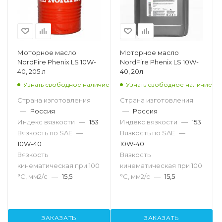
Моторное масло
Моторное масло
NordFire Phenix LS 10W-
NordFire Phenix LS 10W-
40, 205 л
40, 20л
Узнать свободное наличие
Узнать свободное наличие
Страна изготовления
Страна изготовления
—
Россия
—
Россия
Индекс вязкости
—
153
Индекс вязкости
—
153
Вязкость по SAE
—
Вязкость по SAE
—
10W-40
10W-40
Вязкость
Вязкость
кинематическая при 100
кинематическая при 100
°С, мм2/с
—
15,5
°С, мм2/с
—
15,5
ЗАКАЗАТЬ
ЗАКАЗАТЬ