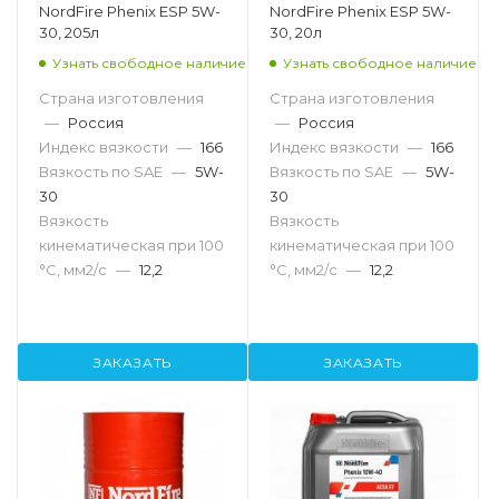
NordFire Phenix ESP 5W-
NordFire Phenix ESP 5W-
30, 205л
30, 20л
Узнать свободное наличие
Узнать свободное наличие
Страна изготовления
Страна изготовления
—
Россия
—
Россия
Индекс вязкости
—
166
Индекс вязкости
—
166
Вязкость по SAE
—
5W-
Вязкость по SAE
—
5W-
30
30
Вязкость
Вязкость
кинематическая при 100
кинематическая при 100
°С, мм2/с
—
12,2
°С, мм2/с
—
12,2
ЗАКАЗАТЬ
ЗАКАЗАТЬ