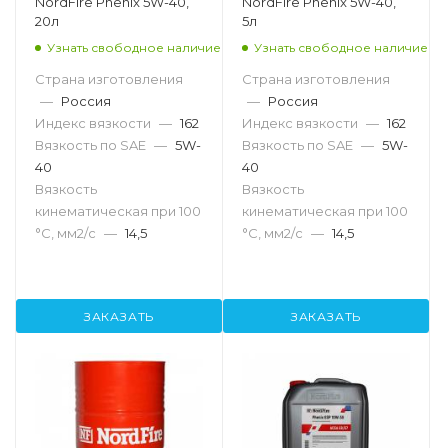
NordFire Phenix 5W-40,
NordFire Phenix 5W-40,
20л
5л
Узнать свободное наличие
Узнать свободное наличие
Страна изготовления
Страна изготовления
—
Россия
—
Россия
Индекс вязкости
—
162
Индекс вязкости
—
162
Вязкость по SAE
—
5W-
Вязкость по SAE
—
5W-
40
40
Вязкость
Вязкость
кинематическая при 100
кинематическая при 100
°С, мм2/с
—
14,5
°С, мм2/с
—
14,5
ЗАКАЗАТЬ
ЗАКАЗАТЬ