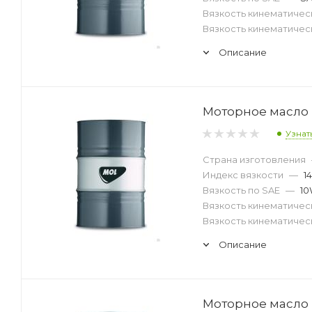
Вязкость кинематическ
Вязкость кинематическ
Описание
Моторное масло M
Узнат
Страна изготовления
Индекс вязкости
—
1
Вязкость по SAE
—
10
Вязкость кинематическ
Вязкость кинематическ
Описание
Моторное масло M