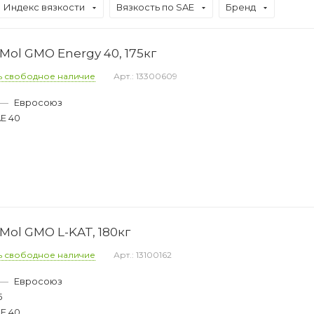
Индекс вязкости
Вязкость по SAE
Бренд
ol GMO Energy 40, 175кг
ь свободное наличие
Арт.: 13300609
—
Евросоюз
E 40
ol GMO L-KAT, 180кг
ь свободное наличие
Арт.: 13100162
—
Евросоюз
5
E 40