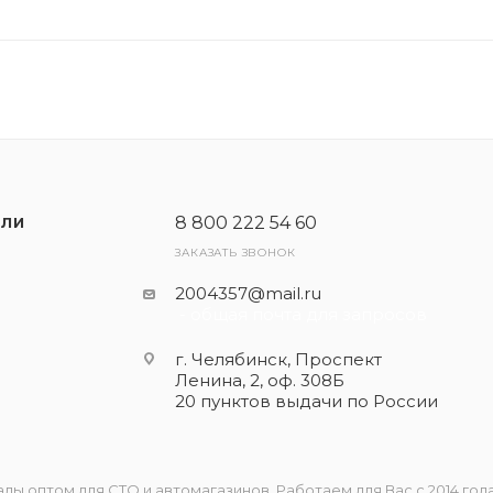
8 800 222 54 60
ЕЛИ
ЗАКАЗАТЬ ЗВОНОК
2004357@mail.ru
- общая почта для запросов
г. Челябинск, Проспект
Ленина, 2, оф. 308Б
20 пунктов выдачи по России
 оптом для СТО и автомагазинов. Работаем для Вас с 2014 года