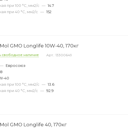
ая при 100 °С, мм2/с
—
14.7
ая при 40 °С, мм2/с
—
152
ol GMO Longlife 10W-40, 170кг
ь свободное наличие
Арт.: 13300649
—
Евросоюз
48
W-40
ая при 100 °С, мм2/с
—
13.6
ая при 40 °С, мм2/с
—
92.9
ol GMO Longlife 40, 170кг