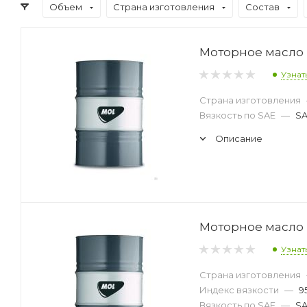
Объем
Страна изготовления
Состав
Моторное масло M
Узнат
Страна изготовления
Вязкость по SAE
—
SA
Описание
Моторное масло M
Узнат
Страна изготовления
Индекс вязкости
—
9
Вязкость по SAE
—
SA