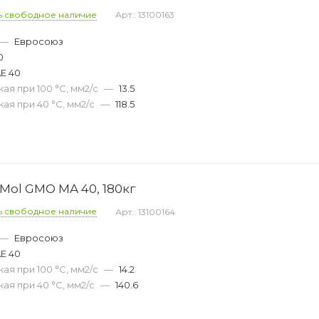
ь свободное наличие
Арт.: 13100163
—
Евросоюз
0
E 40
ая при 100 °С, мм2/с
—
13.5
ая при 40 °С, мм2/с
—
118.5
Mol GMO MA 40, 180кг
ь свободное наличие
Арт.: 13100164
—
Евросоюз
E 40
ая при 100 °С, мм2/с
—
14.2
ая при 40 °С, мм2/с
—
140.6