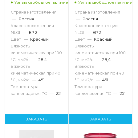
Узнать свободное наличие
Узнать свободное наличие
Страна изготовления
Страна изготовления
—
Россия
—
Россия
Класс консистенции
Класс консистенции
NLGI
—
EP 2
NLGI
—
EP 2
Цвет
—
Красный
Цвет
—
Красный
Вязкость
Вязкость
кинематическая при 100
кинематическая при 100
°С, мм2/с
—
28,4
°С, мм2/с
—
28,4
Вязкость
Вязкость
кинематическая при 40
кинематическая при 40
°С, мм2/с
—
451
°С, мм2/с
—
451
Температура
Температура
каплепадения ,°C
—
251
каплепадения ,°C
—
251
ЗАКАЗАТЬ
ЗАКАЗАТЬ