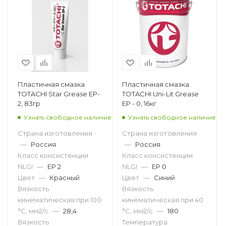
Пластичная смазка
Пластичная смазка
TOTACHI Star Grease EP-
TOTACHI Uni-Lit Grease
2, 83гр
EP - 0, 16кг
Узнать свободное наличие
Узнать свободное наличие
Страна изготовления
Страна изготовления
—
Россия
—
Россия
Класс консистенции
Класс консистенции
NLGI
—
EP 2
NLGI
—
EP 0
Цвет
—
Красный
Цвет
—
Синий
Вязкость
Вязкость
кинематическая при 100
кинематическая при 40
°С, мм2/с
—
28,4
°С, мм2/с
—
180
Вязкость
Температура