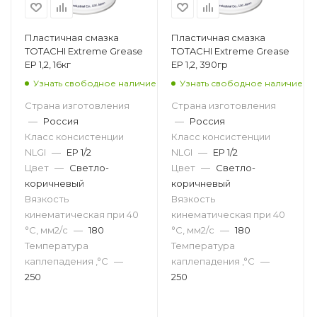
Пластичная смазка
Пластичная смазка
TOTACHI Extreme Grease
TOTACHI Extreme Grease
EP 1,2, 16кг
EP 1,2, 390гр
Узнать свободное наличие
Узнать свободное наличие
Страна изготовления
Страна изготовления
—
Россия
—
Россия
Класс консистенции
Класс консистенции
NLGI
—
EP 1/2
NLGI
—
EP 1/2
Цвет
—
Светло-
Цвет
—
Светло-
коричневый
коричневый
Вязкость
Вязкость
кинематическая при 40
кинематическая при 40
°С, мм2/с
—
180
°С, мм2/с
—
180
Температура
Температура
каплепадения ,°C
—
каплепадения ,°C
—
250
250