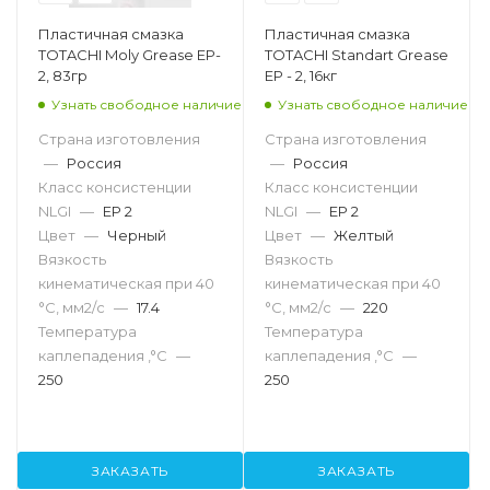
Пластичная смазка
Пластичная смазка
TOTACHI Moly Grease EP-
TOTACHI Standart Grease
2, 83гр
EP - 2, 16кг
Узнать свободное наличие
Узнать свободное наличие
Страна изготовления
Страна изготовления
—
Россия
—
Россия
Класс консистенции
Класс консистенции
NLGI
—
EP 2
NLGI
—
EP 2
Цвет
—
Черный
Цвет
—
Желтый
Вязкость
Вязкость
кинематическая при 40
кинематическая при 40
°С, мм2/с
—
17.4
°С, мм2/с
—
220
Температура
Температура
каплепадения ,°C
—
каплепадения ,°C
—
250
250
ЗАКАЗАТЬ
ЗАКАЗАТЬ