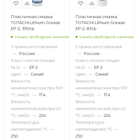
Пластичная смазка
Пластичная смазка
TOTACHI Lithium Grease
TOTACHI Lithium Grease
EP-2, 390гр
EP-2, 83гр
Узнать свободное наличие
Узнать свободное наличие
Страна изготовления
Страна изготовления
—
Россия
—
Россия
Класс консистенции
Класс консистенции
NLGI
—
EP 2
NLGI
—
EP 2
Цвет
—
Синий
Цвет
—
Синий
Вязкость
Вязкость
кинематическая при 100
кинематическая при 100
°С, мм2/с
—
17.4
°С, мм2/с
—
17.4
Вязкость
Вязкость
кинематическая при 40
кинематическая при 40
°С, мм2/с
—
224
°С, мм2/с
—
224
Температура
Температура
каплепадения ,°C
—
каплепадения ,°C
—
250
250