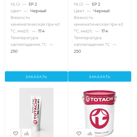
NLGI
—
EP 2
NLGI
—
EP 2
Цвет
—
Черный
Цвет
—
Черный
Вязкость
Вязкость
кинематическая при 40
кинематическая при 40
°С, мм2/с
—
17.4
°С, мм2/с
—
17.4
Температура
Температура
каплепадения ,°C
—
каплепадения ,°C
—
250
250
ЗАКАЗАТЬ
ЗАКАЗАТЬ