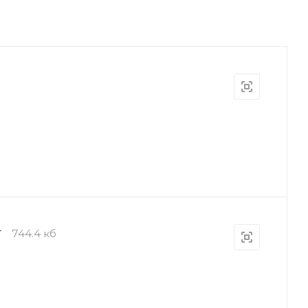
т
744.4 кб