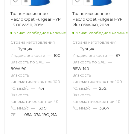
Трансмиссионное
Трансмиссионное
масло Opet Fullgear HYP
масло Opet Fullgear HYP
LS 80W-90, 205л
Plus 85W-140, 205л
Узнать свободное наличие
Узнать свободное наличие
Страна изготовления
Страна изготовления
—
Турция
—
Турция
Индекс вязкости
—
100
Индекс вязкости
—
97
Вязкость по SAE
—
Вязкость по SAE
—
80W-90
85W-140
Вязкость
Вязкость
кинематическая при 100
кинематическая при 100
°С, мм2/с
—
14.4
°С, мм2/с
—
25,2
Вязкость
Вязкость
кинематическая при 40
кинематическая при 40
°С, мм2/с
—
139.9
°С, мм2/с
—
336,7
ZF
—
05A, 07A, 19C, 21A