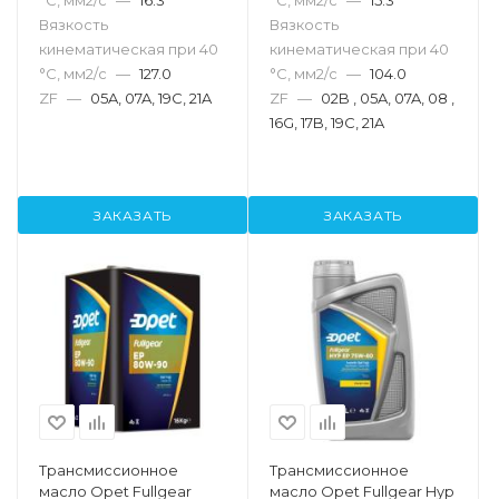
°С, мм2/с
—
16.3
°С, мм2/с
—
15.3
Вязкость
Вязкость
кинематическая при 40
кинематическая при 40
°С, мм2/с
—
127.0
°С, мм2/с
—
104.0
ZF
—
05A, 07A, 19C, 21A
ZF
—
02B , 05A, 07A, 08 ,
16G, 17B, 19C, 21A
ЗАКАЗАТЬ
ЗАКАЗАТЬ
Трансмиссионное
Трансмиссионное
масло Opet Fullgear
масло Opet Fullgear Hyp