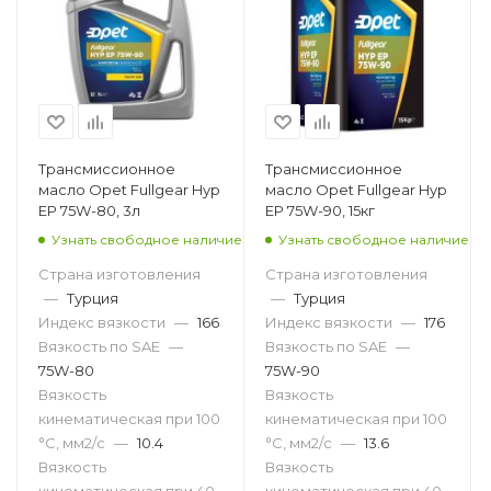
Трансмиссионное
Трансмиссионное
масло Opet Fullgear Hyp
масло Opet Fullgear Hyp
EP 75W-80, 3л
EP 75W-90, 15кг
Узнать свободное наличие
Узнать свободное наличие
Страна изготовления
Страна изготовления
—
Турция
—
Турция
Индекс вязкости
—
166
Индекс вязкости
—
176
Вязкость по SAE
—
Вязкость по SAE
—
75W-80
75W-90
Вязкость
Вязкость
кинематическая при 100
кинематическая при 100
°С, мм2/с
—
10.4
°С, мм2/с
—
13.6
Вязкость
Вязкость