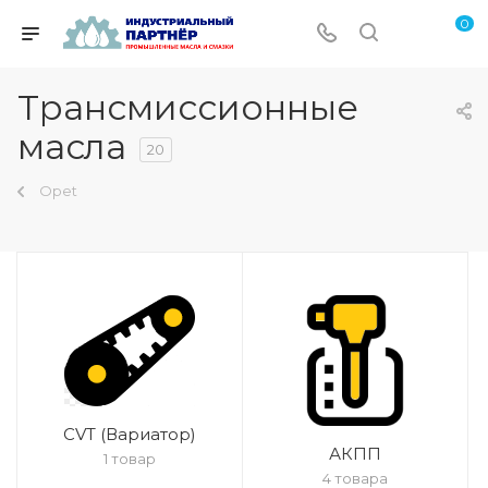
0
Трансмиссионные
масла
20
Opet
CVT (Вариатор)
АКПП
1 товар
4 товара