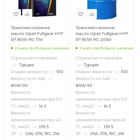
Трансмиссионное
Трансмиссионное
масло Opet Fullgear HYP
масло Opet Fullgear HYP
EP 80W-90, 17кг
EP 80W-90, 205кг
Узнать свободное наличие
Узнать свободное наличие
Страна изготовления
Страна изготовления
—
Турция
—
Турция
Индекс вязкости
—
100
Индекс вязкости
—
100
Вязкость по SAE
—
Вязкость по SAE
—
80W-90
80W-90
Вязкость
Вязкость
кинематическая при 100
кинематическая при 100
°С, мм2/с
—
14.3
°С, мм2/с
—
14.3
Вязкость
Вязкость
кинематическая при 40
кинематическая при 40
°С, мм2/с
—
139.5
°С, мм2/с
—
139.5
ZF
—
05A, 07A, 19C, 21A
ZF
—
05A, 07A, 19C, 21A