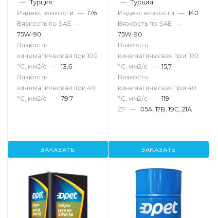
—
Турция
—
Турция
Индекс вязкости
—
176
Индекс вязкости
—
140
Вязкость по SAE
—
Вязкость по SAE
—
75W-90
75W-90
Вязкость
Вязкость
кинематическая при 100
кинематическая при 100
°С, мм2/с
—
13.6
°С, мм2/с
—
15,7
Вязкость
Вязкость
кинематическая при 40
кинематическая при 40
°С, мм2/с
—
79.7
°С, мм2/с
—
119
ZF
—
05A, 17B, 19C, 21A
ЗАКАЗАТЬ
ЗАКАЗАТЬ