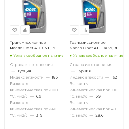
Трансмиссионное
Трансмиссионное
масло Opet ATF CVT, 1л
масло Opet ATF DX VI, 1л
Узнать свободное наличие
Узнать свободное наличие
Страна изготовления
Страна изготовления
—
Турция
—
Турция
Индекс вязкости
—
185
Индекс вязкости
—
162
Вязкость
Вязкость
кинематическая при 100
кинематическая при 100
°С, мм2/с
—
6.9
°С, мм2/с
—
5,9
Вязкость
Вязкость
кинематическая при 40
кинематическая при 40
°С, мм2/с
—
31.9
°С, мм2/с
—
28,6