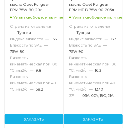
масло Opet Fullgear
масло Opet Fullgear
FRM 75W-80, 20л
FRM MT-D 75W-90, 205л
Узнать свободное наличие
Узнать свободное наличие
Страна изготовления
Страна изготовления
—
Турция
—
Турция
Индекс вязкости
—
153
Индекс вязкости
—
137
Вязкость по SAE
—
Вязкость по SAE
—
75W-80
75W-90
Вязкость
Вязкость
кинематическая при 100
кинематическая при 100
°С, мм2/с
—
9.8
°С, мм2/с
—
16.3
Вязкость
Вязкость
кинематическая при 40
кинематическая при 40
°С, мм2/с
—
58.2
°С, мм2/с
—
127.0
ZF
—
05A, 07A, 19C, 21A
ЗАКАЗАТЬ
ЗАКАЗАТЬ