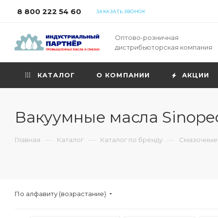
8 800 222 54 60
ЗАКАЗАТЬ ЗВОНОК
Оптово-розничная
дистрибьюторская компания
КАТАЛОГ
О КОМПАНИИ
АКЦИИ
Вакуумные масла Sinope
—
—
—
Главная
Каталог
Каталог по бренду
Смазочные
По алфавиту (возрастание)