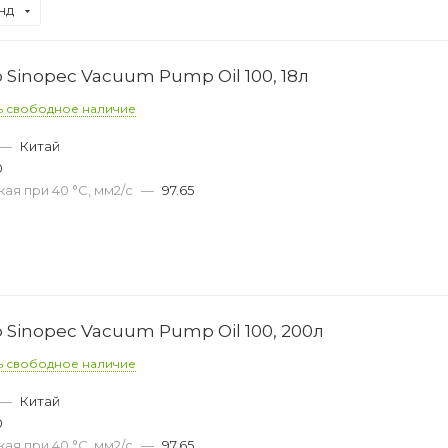
нд
Sinopec Vacuum Pump Oil 100, 18л
ь свободное наличие
—
Китай
0
ая при 40 °С, мм2/с
—
97.65
 Sinopec Vacuum Pump Oil 100, 200л
ь свободное наличие
—
Китай
0
ая при 40 °С, мм2/с
—
97.65