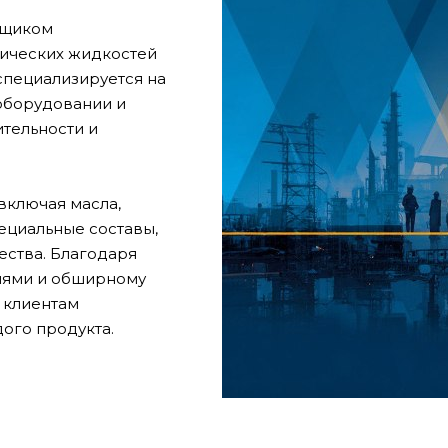
вщиком
нических жидкостей
пециализируется на
оборудовании и
тельности и
включая масла,
ециальные составы,
ства. Благодаря
лями и обширному
 клиентам
ого продукта.