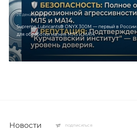
26 декабря 2025
Supreme Lubricants® ONYX 300M — первый в Росси
для обработки магния МЛ5 и МА14
Новости
ПОДПИСАТЬСЯ