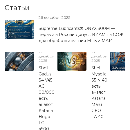
Статьи
26 декабря 2025
Supreme Lubricants® ONYX 300M —
первый в России допуск ВИАМ на СОЖ
для обработки магния МЛ5 и МА14
19
18
декабря
декабря
2025
2025
Shell
Shel
Gadus
Mysella
S4 V45
S5 N 40
AC
есть
00/000
аналог
есть
Katana
аналог
Maru
Katana
GEO
Hogo
LA 40
LC
4500