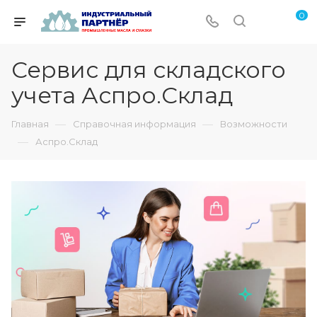
0
Сервис для складского
учета Аспро.Склад
—
—
Главная
Справочная информация
Возможности
—
Аспро.Склад