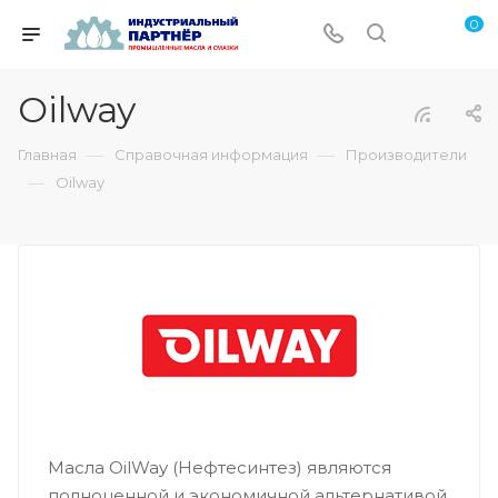
0
Oilway
—
—
Главная
Справочная информация
Производители
—
Oilway
Масла OilWay (Нефтесинтез) являются
полноценной и экономичной альтернативой