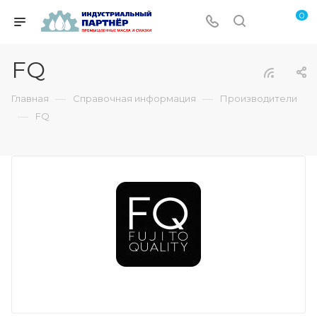
0
FQ
—
—
Главная
Справочная информация
Производители
—
FQ