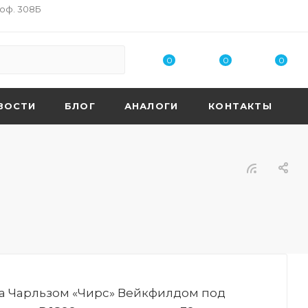
 оф. 308Б
0
0
0
ВОСТИ
БЛОГ
АНАЛОГИ
КОНТАКТЫ
на Чарльзом «Чирс» Вейкфилдом под