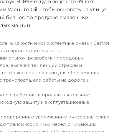
ny». В 1899 году, в возрасте 39 лет,
ии Vacuum Oil, чтобы основать на улице
ый бизнес по продаже смазочных
елых машин.
а, жидкости и консистентные смазки Castrol
ь и производительность.
етним опытом разработки передовых
ов, выявляя тенденции отрасли и
 что это жизненно важно для обеспечения
транспорта, его работы на дороге и
но разработаны и прошли тщательные
осходную защиту и эксплуатационные
 проверенные увеличенные интервалы слива
, до трансмиссионных масел, снижающих
евающих срок службы. От подшипниковых и