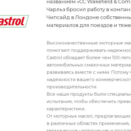
названием «CC Wakefield & Compa
Чарльз бросил работу в компан
Чипсайд в Лондоне собственн
материалов для поездов и тяж
Высококачественные моторные масл
помогают поддерживать надежност
Castrol обладает более чем 100-л
автомобильных смазочных материал
развиваясь вместе с ними. Потому
надежности вашего коммерческого 
производительности.​
Все наши продукты были специаль
испытания, чтобы обеспечить прев
характеристики.​
От моторных масел, предлагающих
в различных областях применения
термическое напряжение и продл