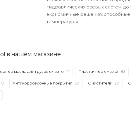
гидравлических осевых систем до
экономичные решения, способные 
температуры.
rol в нашем магазине
орные масла для грузовых авто
14
Пластичные смазки
83
19
Антикоррозионные покрытия
69
Очистители
20
С