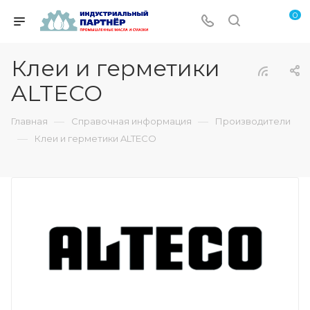
0
Клеи и герметики
ALTECO
—
—
Главная
Справочная информация
Производители
—
Клеи и герметики ALTECO