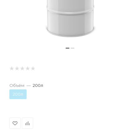
Объём
—
200л
200л