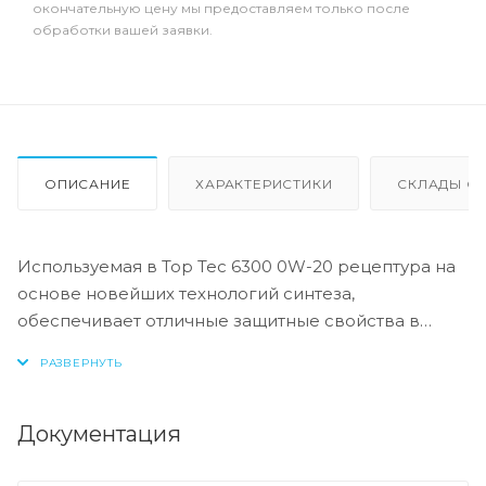
окончательную цену мы предоставляем только после
обработки вашей заявки.
ОПИСАНИЕ
ХАРАКТЕРИСТИКИ
СКЛАДЫ ОТ
Используемая в Top Tec 6300 0W-20 рецептура на
основе новейших технологий синтеза,
обеспечивает отличные защитные свойства в
сочетании с превосходными
низкотемпературными характеристиками масла.
Использование современного пакета присадок
обеспечивает надежную защиту от износа и
Документация
снижение расхода топлива.