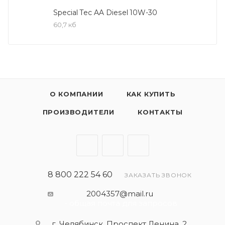
Special Tec AA Diesel 10W-30
- обеспечивает максимальную
60,7 кб
производительность двигателя
- превосходная чистота двигателя
- отличная защита от износа
- увеличенный срок службы двигателя
- высокая устойчивость к сдвигу
О КОМПАНИИ
КАК КУПИТЬ
- оптимальное давление масла во всех режимах
- отличная устойчивость к старению
ПРОИЗВОДИТЕЛИ
КОНТАКТЫ
- экономия топлива и снижение выбросов
загрязняющих веществ
- очень хорошая вязкостно-температурная
стабильность
- обеспечивает длительный срок службы
8 800 222 54 60
ЗАКАЗАТЬ ЗВОНОК
двигателя
2004357@mail.ru
- проверено на совместимость с катализаторами и
- общая почта для запросов
турбонаддувом
г. Челябинск, Проспект Ленина, 2,
- смешивается со стандартными товарными