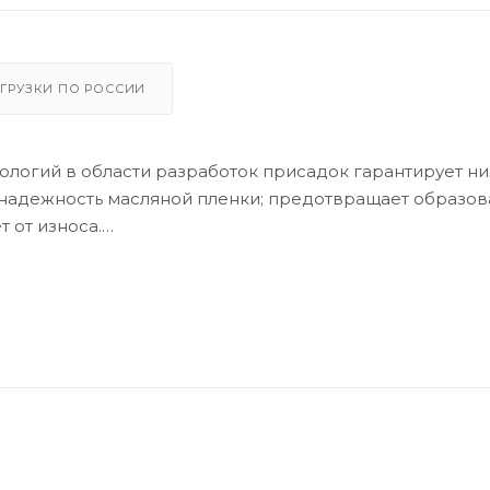
ГРУЗКИ ПО РОССИИ
ологий в области разработок присадок гарантирует н
ю надежность масляной пленки; предотвращает образо
 от износа.
 при низких температурах
мазывания
W R5 TDI и V10 TDI выпуска до 06.2006