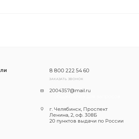
ет официальное одобрение VAG, поэтому его использов
и прохождении ТО соответствующих автомобилей.
8 800 222 54 60
ЕЛИ
ЗАКАЗАТЬ ЗВОНОК
2004357@mail.ru
- общая почта для запросов
г. Челябинск, Проспект
Ленина, 2, оф. 308Б
20 пунктов выдачи по России