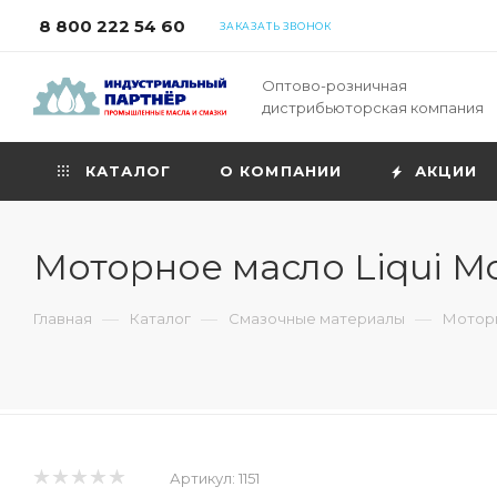
8 800 222 54 60
ЗАКАЗАТЬ ЗВОНОК
Оптово-розничная
дистрибьюторская компания
КАТАЛОГ
О КОМПАНИИ
АКЦИИ
Моторное масло Liqui Mol
—
—
—
Главная
Каталог
Смазочные материалы
Моторн
Артикул:
1151