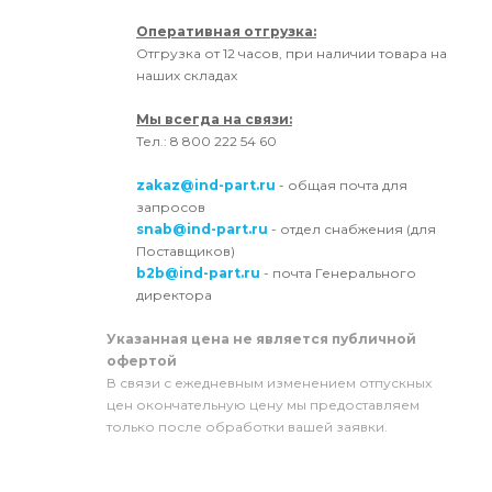
Оперативная отгрузка:
Отгрузка от 12 часов, при наличии товара на
наших складах
Мы всегда на связи:
Тел.: 8 800 222 54 60
zakaz@ind-part.ru
- общая почта для
запросов
snab@ind-part.ru
- отдел снабжения (для
Поставщиков)
b2b@ind-part.ru
- почта Генерального
директора
Указанная цена не является публичной
офертой
В связи с ежедневным изменением отпускных
цен окончательную цену мы предоставляем
только после обработки вашей заявки.