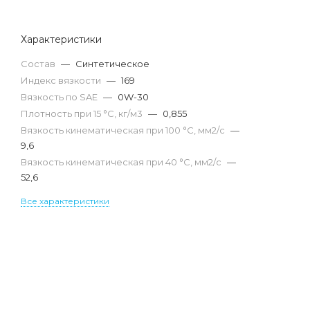
Характеристики
Состав
—
Синтетическое
Индекс вязкости
—
169
Вязкость по SAE
—
0W-30
Плотность при 15 °С, кг/м3
—
0,855
Вязкость кинематическая при 100 °С, мм2/с
—
9,6
Вязкость кинематическая при 40 °С, мм2/с
—
52,6
Все характеристики