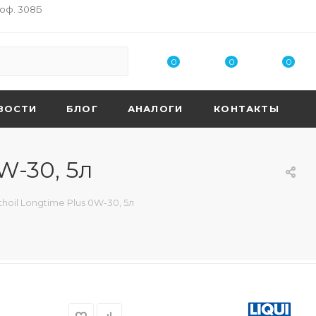
 оф. 308Б
0
0
0
ВОСТИ
БЛОГ
АНАЛОГИ
КОНТАКТЫ
W-30, 5л
hoil Longtime Plus 0W-30, 5л