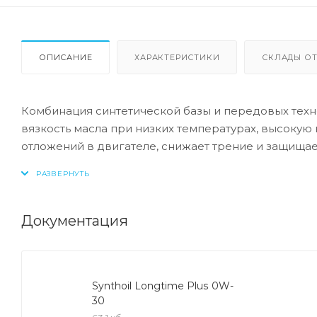
ОПИСАНИЕ
ХАРАКТЕРИСТИКИ
СКЛАДЫ ОТ
Комбинация синтетической базы и передовых техн
вязкость масла при низких температурах, высоку
отложений в двигателе, снижает трение и защищает
- Очень высокие показатели по экономии топлива
- Быстрое поступление масла к деталям двигателя
- Отличная чистота двигателя
Документация
- Очень высокая защита от износа и надежность с
- Снижает потери на трение в двигателе
- Очень низкие потери масла на испарение
Synthoil Longtime Plus 0W-
- Оптимизировано для турбодизельных двигателей V
30