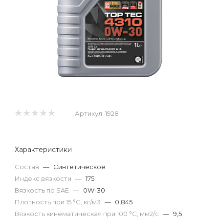
Артикул:
1928
Характеристики
Состав
—
Синтетическое
Индекс вязкости
—
175
Вязкость по SAE
—
0W-30
Плотность при 15 °С, кг/м3
—
0,845
Вязкость кинематическая при 100 °С, мм2/с
—
9,5