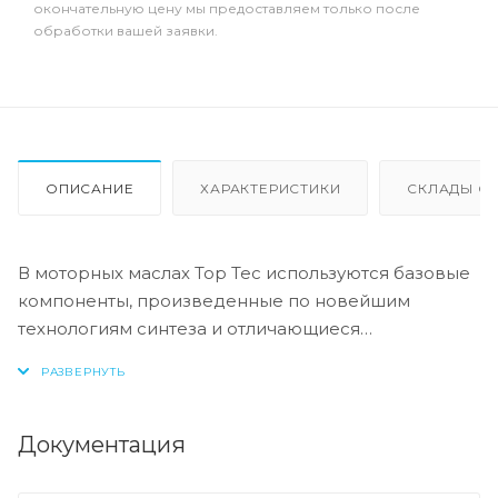
окончательную цену мы предоставляем только после
обработки вашей заявки.
ОПИСАНИЕ
ХАРАКТЕРИСТИКИ
СКЛАДЫ ОТ
В моторных маслах Top Tec используются базовые
компоненты, произведенные по новейшим
технологиям синтеза и отличающиеся
высочайшими защитными свойствами. Масла
содержат специальный пакет присадок с
пониженным содержанием соединений серы,
фосфора и хлора, что обеспечивает
Документация
совместимость со специфическими системами
нейтрализации и обеспечивает минимальные