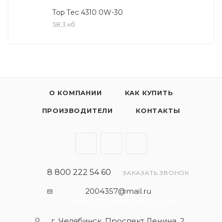
выбросы вредных веществ.
Top Tec 4310 0W-30
58,3 кб
- Сокращает вредные выбросы
- Совместимо с новейшими системами
нейтрализации выхлопных газов
- Быстрое поступление масла к трущимся деталям
О КОМПАНИИ
КАК КУПИТЬ
при низких температурах
- Высокая защита двигателя от износа
ПРОИЗВОДИТЕЛИ
КОНТАКТЫ
- Обеспечивает чистоту двигателя
Использование моторного масла Top Tec 4310
позволяет обеспечить высокую надежность
8 800 222 54 60
ЗАКАЗАТЬ ЗВОНОК
эксплуатации двигателя и увеличение срока
2004357@mail.ru
службы современных дорогостоящих
- общая почта для запросов
каталитических нейтрализаторов и сажевых
г. Челябинск, Проспект Ленина, 2,
фильтров.