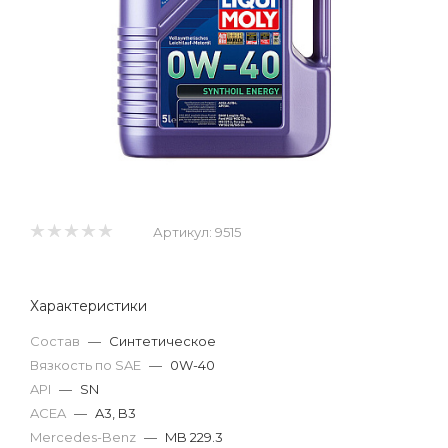
Артикул:
9515
Характеристики
Состав
—
Синтетическое
Вязкость по SAE
—
0W-40
API
—
SN
ACEA
—
A3, B3
Mercedes-Benz
—
MB 229.3