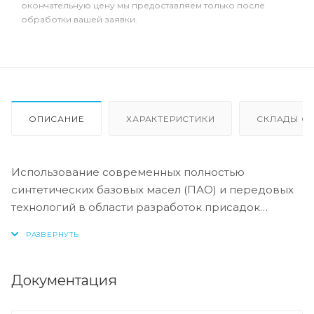
окончательную цену мы предоставляем только после
обработки вашей заявки.
ОПИСАНИЕ
ХАРАКТЕРИСТИКИ
СКЛАДЫ ОТ
Использование современных полностью
синтетических базовых масел (ПАО) и передовых
технологий в области разработок присадок
гарантирует низкую вязкость масла при низких
температурах, высокую надежность масляной
пленки. Моторные масла линейки Synthoil
предотвращают образование отложений в
Документация
двигателе, снижают трение и надежно защищают
от износа.