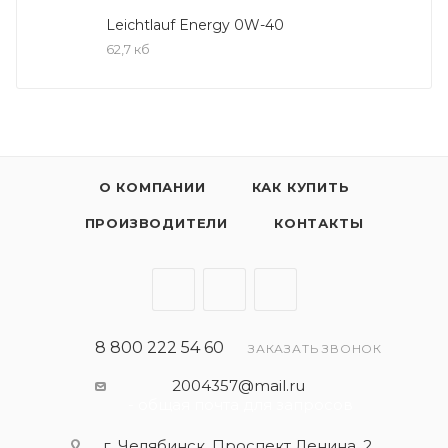
Leiсhtlauf Energy 0W-40
- Отличные пусковые свойства в мороз
62,7 кб
- Быстрое поступление масла ко всем деталям
двигателя при низких температурах
- Высокая смазывающая способность
- Замечательная термоокислительная стабильность
и устойчивость к старению
О КОМПАНИИ
КАК КУПИТЬ
- Оптимальная чистота двигателя
- Протестировано и совместимо с катализаторами
ПРОИЗВОДИТЕЛИ
КОНТАКТЫ
и турбонаддувом
- Высокая стабильность при высоких температурах
- Очень низкий расход масла
Благодаря тому, что Synthoil - настоящая 100% ПАО-
8 800 222 54 60
ЗАКАЗАТЬ ЗВОНОК
синтетика, использование данных масел дает
2004357@mail.ru
уверенность в стабильности их защитных свойств
- общая почта для запросов
даже в условиях перепадов температур,
г. Челябинск, Проспект Ленина, 2,
использования некачественного топлива и