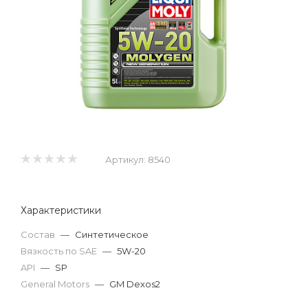
Артикул:
8540
Характеристики
Состав
—
Синтетическое
Вязкость по SAE
—
5W-20
API
—
SP
General Motors
—
GM Dexos2