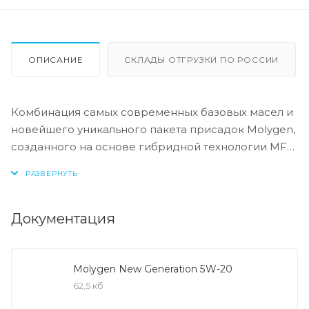
ОПИСАНИЕ
СКЛАДЫ ОТГРУЗКИ ПО РОССИИ
Комбинация самых современных базовых масел и
новейшего уникального пакета присадок Molygen,
созданного на основе гибридной технологии MFC,
обеспечивает моторному маслу непревзойденные
защитные свойства. Технология MFC (Molecular
Friction Control) работает посредством
легирования поверхностного слоя деталей
Документация
двигателя ионами молибдена и вольфрама. В
результате легированные поверхности обладают
очень высоким запасом прочности, который
Molygen New Generation 5W-20
сохраняется на долгий срок.
62,5 кб