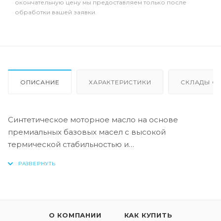
окончательную цену мы предоставляем только после
обработки вашей заявки.
ОПИСАНИЕ
ХАРАКТЕРИСТИКИ
СКЛАДЫ ОТ
Синтетическое моторное масло на основе
премиальных базовых масел с высокой
термической стабильностью и
высокоэффективного пакета присадок с низким
содержанием сульфатной золы, серы и фосфора.
Позволяет расширить интервалы замены масла,
сохраняя и продлевая срок службы систем
доочистки выхлопных газов. Обеспечивает
О КОМПАНИИ
КАК КУПИТЬ
максимальную защиту двигателя от коррозии, от