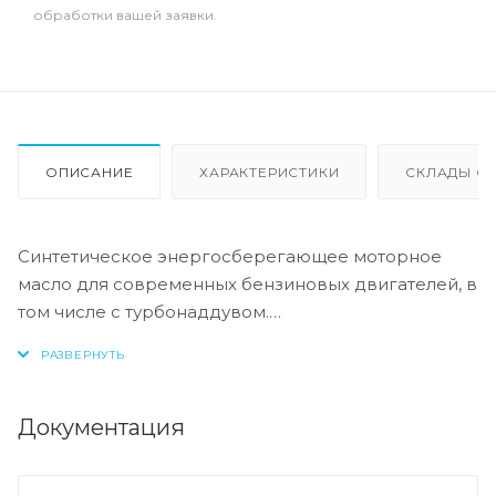
обработки вашей заявки.
ОПИСАНИЕ
ХАРАКТЕРИСТИКИ
СКЛАДЫ ОТ
Синтетическое энергосберегающее моторное
масло для современных бензиновых двигателей, в
том числе с турбонаддувом.
Данный продукт произведен на основе
синтетического базового масла с использованием
запатентованной технологии Idemitsu Коsan Со.
Ltd, благодаря чему обладает превосходными
Документация
смазывающими характеристиками при высоких
температурах и низким осадкообразованием.