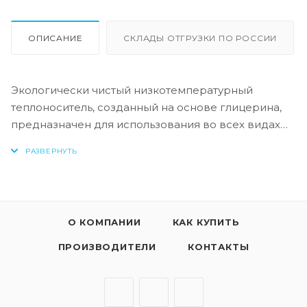
ОПИСАНИЕ
СКЛАДЫ ОТГРУЗКИ ПО РОССИИ
Экологически чистый низкотемпературный
теплоноситель, созданный на основе глицерина,
предназначен для использования во всех видах
автономных систем отопления в качестве рабочей
жидкости, обладающей большой теплоемкостью.
Теплоноситель Аляsка -30°С обладает массой
преимуществ перед теплоносителями из воды,
О КОМПАНИИ
КАК КУПИТЬ
этиленгликоля или пропиленгликоля: негорючий,
экологически чистый, содержащий комплект
ПРОИЗВОДИТЕЛИ
КОНТАКТЫ
специальных антикоррозионных и антипенных
присадок. Основным компонентом этого
теплоносителя является глицерин, который