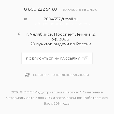
широко используется в медицине и пищевой
промышленности, и при правильном
8 800 222 54 60
ЗАКАЗАТЬ ЗВОНОК
использовании он безопасен для человека.
2004357@mail.ru
- общая почта для запросов
Обеспечивает надежную работу систем отопления
в диапазоне температур от -30°С до +100°С.
г. Челябинск, Проспект Ленина, 2,
оф. 308Б
Специально подобранный пакет присадок
20 пунктов выдачи по России
исключает возможность коррозии, препятствует
образованию накипи и завоздушиванию системы.
ПОДПИСАТЬСЯ НА РАССЫЛКУ
Надежно защищает сталь, медь, чугун, алюминий,
латунь и припой. Не оказывает агрессивного
ПОЛИТИКА КОНФИДЕНЦИАЛЬНОСТИ
воздействия на пластиковые и
металлопластиковые трубы.
2026 © ООО "Индустриальный Партнер". Смазочные
материалы оптом для СТО и автомагазинов. Работаем для
Вас с 2014 года.