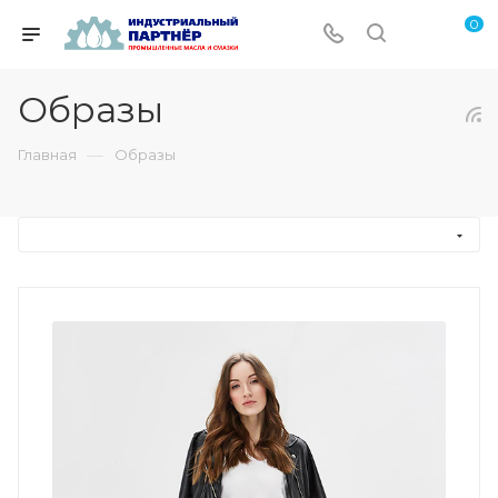
0
Образы
—
Главная
Образы