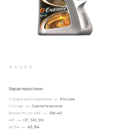
Характеристики
Страна изготовления
—
Россия
Состав
—
Синтетическое
Вязкость по SAE
—
5W-40
API
—
CF, SM, SN
ACEA
—
A3, B4